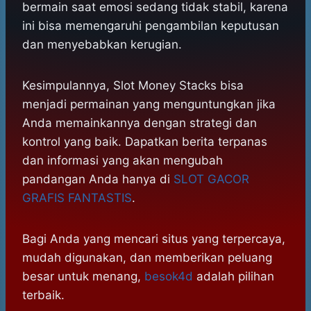
bermain saat emosi sedang tidak stabil, karena
ini bisa memengaruhi pengambilan keputusan
dan menyebabkan kerugian.
Kesimpulannya, Slot Money Stacks bisa
menjadi permainan yang menguntungkan jika
Anda memainkannya dengan strategi dan
kontrol yang baik. Dapatkan berita terpanas
dan informasi yang akan mengubah
pandangan Anda hanya di
SLOT GACOR
GRAFIS FANTASTIS
.
Bagi Anda yang mencari situs yang terpercaya,
mudah digunakan, dan memberikan peluang
besar untuk menang,
besok4d
adalah pilihan
terbaik.