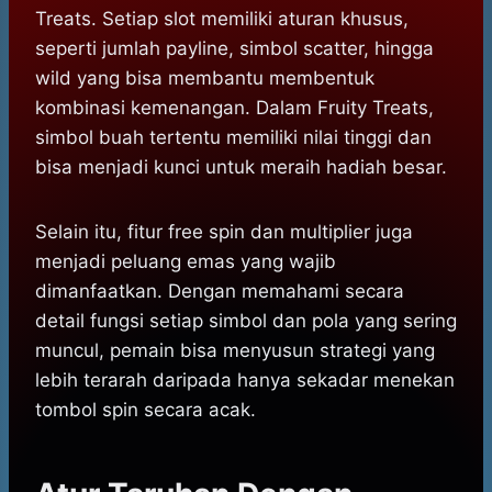
Treats. Setiap slot memiliki aturan khusus,
seperti jumlah payline, simbol scatter, hingga
wild yang bisa membantu membentuk
kombinasi kemenangan. Dalam Fruity Treats,
simbol buah tertentu memiliki nilai tinggi dan
bisa menjadi kunci untuk meraih hadiah besar.
Selain itu, fitur free spin dan multiplier juga
menjadi peluang emas yang wajib
dimanfaatkan. Dengan memahami secara
detail fungsi setiap simbol dan pola yang sering
muncul, pemain bisa menyusun strategi yang
lebih terarah daripada hanya sekadar menekan
tombol spin secara acak.