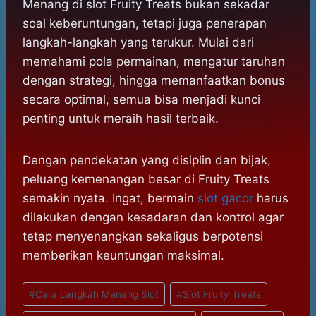
Menang di slot Fruity Treats bukan sekadar
soal keberuntungan, tetapi juga penerapan
langkah-langkah yang terukur. Mulai dari
memahami pola permainan, mengatur taruhan
dengan strategi, hingga memanfaatkan bonus
secara optimal, semua bisa menjadi kunci
penting untuk meraih hasil terbaik.
Dengan pendekatan yang disiplin dan bijak,
peluang kemenangan besar di Fruity Treats
semakin nyata. Ingat, bermain
slot gacor
harus
dilakukan dengan kesadaran dan kontrol agar
tetap menyenangkan sekaligus berpotensi
memberikan keuntungan maksimal.
Post
#
Cara Langkah Menang Slot
#
Slot Fruity Treats
Tags: