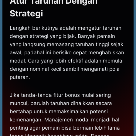
Atur Taruhan Dengan
Strategi
Langkah berikutnya adalah mengatur taruhan
dengan strategi yang bijak. Banyak pemain
yang langsung memasang taruhan tinggi sejak
awal, padahal ini berisiko cepat menghabiskan
modal. Cara yang lebih efektif adalah memulai
dengan nominal kecil sambil mengamati pola
putaran.
Jika tanda-tanda fitur bonus mulai sering
muncul, barulah taruhan dinaikkan secara
bertahap untuk memaksimalkan potensi
kemenangan. Manajemen modal menjadi hal
penting agar pemain bisa bermain lebih lama