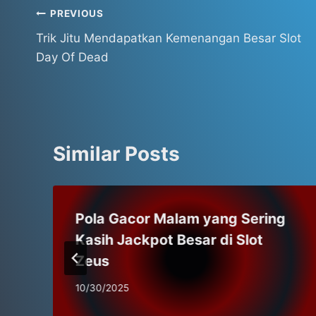
Post
PREVIOUS
Trik Jitu Mendapatkan Kemenangan Besar Slot
navigation
Day Of Dead
Similar Posts
Pola Gacor Malam yang Sering
Kasih Jackpot Besar di Slot
Zeus
10/30/2025