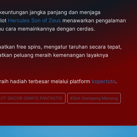
 keuntungan jangka panjang dan menjaga
lot
Hercules Son of Zeus
menawarkan pengalaman
ahu cara memainkannya dengan cerdas.
kan free spins, mengatur taruhan secara tepat,
atkan peluang meraih kemenangan layaknya
 raih hadiah terbesar melalui platform
kopertoto
.
LOT GACOR GRAFIS FANTASTIS
#
Slot Gampang Menang