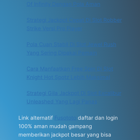
Of Infinity Dengan Pola Aman
Strategi Jackpot Cepat Di Slot Robber
Strike Versi Pro Player
Pola Cuan Stabil Di Slot Jewel Rush
Yang Sering Dipakai Pemain
Cara Manfaatkan Free Spin Di Slot
Knight Hot Spotz Lebih Maksimal
Strategi Gila Jackpot Di Slot Excalibur
Unleashed Yang Lagi Panas
Link alternatif
Fusototo
daftar dan login
100% aman mudah gampang
memberikan jackpot besar yang bisa