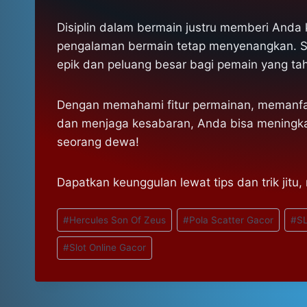
Disiplin dalam bermain justru memberi Anda
pengalaman bermain tetap menyenangkan. S
epik dan peluang besar bagi pemain yang t
Dengan memahami fitur permainan, memanfaat
dan menjaga kesabaran, Anda bisa meningk
seorang dewa!
Dapatkan keunggulan lewat tips dan trik jitu,
Post
#
Hercules Son Of Zeus
#
Pola Scatter Gacor
#
S
Tags:
#
Slot Online Gacor