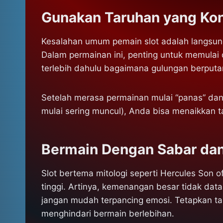
Gunakan Taruhan yang Kon
Kesalahan umum pemain slot adalah langsun
Dalam permainan ini, penting untuk memulai 
terlebih dahulu bagaimana gulungan berputar 
Setelah merasa permainan mulai “panas” dan
mulai sering muncul), Anda bisa menaikkan t
Bermain Dengan Sabar dan 
Slot bertema mitologi seperti Hercules Son of
tinggi. Artinya, kemenangan besar tidak data
jangan mudah terpancing emosi. Tetapkan ta
menghindari bermain berlebihan.