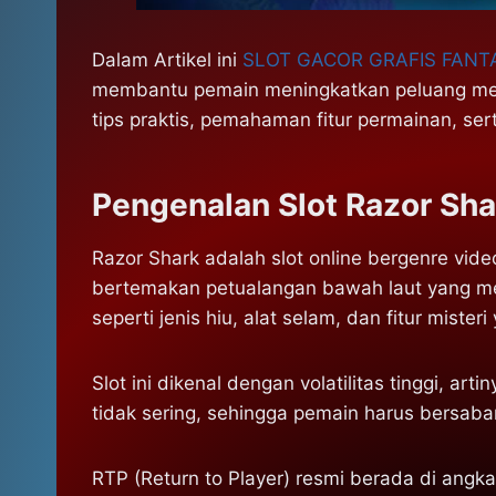
Dalam Artikel ini
SLOT GACOR GRAFIS FANT
membantu pemain meningkatkan peluang men
tips praktis, pemahaman fitur permainan, ser
Pengenalan Slot Razor Sha
Razor Shark adalah slot online bergenre vide
bertemakan petualangan bawah laut yang m
seperti jenis hiu, alat selam, dan fitur misteri
Slot ini dikenal dengan volatilitas tinggi, 
tidak sering, sehingga pemain harus bersab
RTP (Return to Player) resmi berada di angka