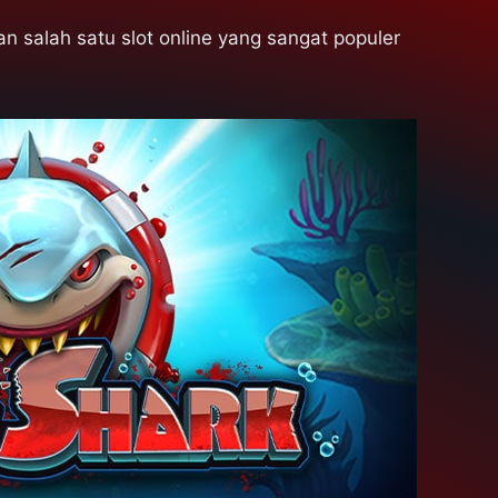
 salah satu slot online yang sangat populer