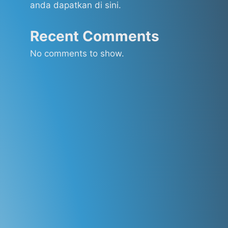
anda dapatkan di sini.
Recent Comments
No comments to show.