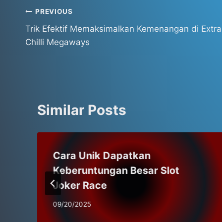
Post
PREVIOUS
Trik Efektif Memaksimalkan Kemenangan di Extra
navigation
Chilli Megaways
Similar Posts
Cara Unik Dapatkan
Keberuntungan Besar Slot
Joker Race
09/20/2025