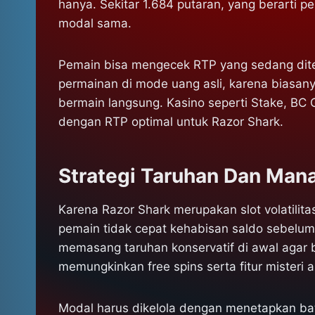
hanya. Sekitar 1.684 putaran, yang berarti p
modal sama.
Pemain bisa mengecek RTP yang sedang dite
permainan di mode uang asli, karena biasan
bermain langsung. Kasino seperti Stake, BC
dengan RTP optimal untuk Razor Shark.
Strategi Taruhan Dan Man
Karena Razor Shark merupakan slot volatilita
pemain tidak cepat kehabisan saldo sebelum
memasang taruhan konservatif di awal agar 
memungkinkan free spins serta fitur misteri ak
Modal harus dikelola dengan menetapkan ba