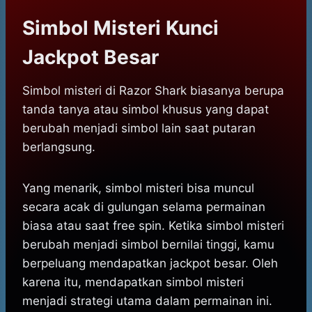
Simbol Misteri Kunci
Jackpot Besar
Simbol misteri di Razor Shark biasanya berupa
tanda tanya atau simbol khusus yang dapat
berubah menjadi simbol lain saat putaran
berlangsung.
Yang menarik, simbol misteri bisa muncul
secara acak di gulungan selama permainan
biasa atau saat free spin. Ketika simbol misteri
berubah menjadi simbol bernilai tinggi, kamu
berpeluang mendapatkan jackpot besar. Oleh
karena itu, mendapatkan simbol misteri
menjadi strategi utama dalam permainan ini.