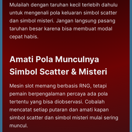
Mulailah dengan taruhan kecil terlebih dahulu
untuk mengenali pola keluaran simbol scatter
dan simbol misteri. Jangan langsung pasang
taruhan besar karena bisa membuat modal
cepat habis.
Amati Pola Munculnya
Simbol Scatter & Misteri
Mesin slot memang berbasis RNG, tetapi
pemain berpengalaman percaya ada pola
tertentu yang bisa diobservasi. Cobalah
mencatat setiap putaran dan amati kapan
simbol scatter dan simbol misteri mulai sering
muncul.