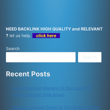
NEED BACKLINK HIGH QUALITY and RELEVANT
?
let us help.
click here
Search
Search
Recent Posts
Cara Konsisten Menang Di Slot Lamp Of
Infinity Dengan Pola Aman
Strategi Jackpot Cepat Di Slot Robber Strike