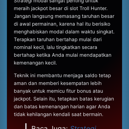
Strategi modal sangat penting untuk
meraih jackpot besar di slot Troll Hunter.
Jangan langsung memasang taruhan besar
di awal permainan, karena hal itu berisiko
menghabiskan modal dalam waktu singkat.
Terapkan taruhan bertahap mulai dari
nominal kecil, lalu tingkatkan secara
bertahap ketika Anda mulai mendapatkan
kemenangan kecil.
Teknik ini membantu menjaga saldo tetap
aman dan memberi kesempatan lebih
banyak untuk memicu fitur bonus atau
jackpot. Selain itu, tetapkan batas kerugian
dan batas kemenangan harian agar Anda
tidak kehilangan kendali saat bermain.
Baca Juga:
Strategi