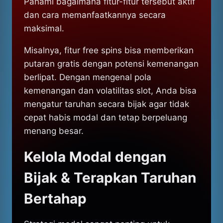
Pahami bagaimana fitur-fitur tersebut aktif
dan cara memanfaatkannya secara
maksimal.
Misalnya, fitur free spins bisa memberikan
putaran gratis dengan potensi kemenangan
berlipat. Dengan mengenal pola
kemenangan dan volatilitas slot, Anda bisa
mengatur taruhan secara bijak agar tidak
cepat habis modal dan tetap berpeluang
menang besar.
Kelola Modal dengan
Bijak & Terapkan Taruhan
Bertahap