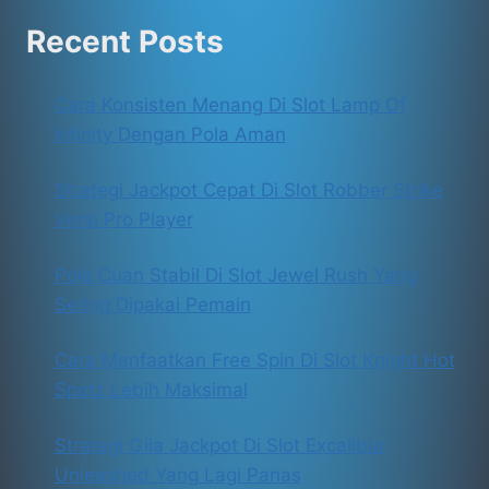
Recent Posts
Cara Konsisten Menang Di Slot Lamp Of
Infinity Dengan Pola Aman
Strategi Jackpot Cepat Di Slot Robber Strike
Versi Pro Player
Pola Cuan Stabil Di Slot Jewel Rush Yang
Sering Dipakai Pemain
Cara Manfaatkan Free Spin Di Slot Knight Hot
Spotz Lebih Maksimal
Strategi Gila Jackpot Di Slot Excalibur
Unleashed Yang Lagi Panas