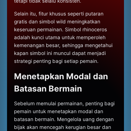
tetapi tidak selalu konsisten.
Selain itu, fitur khusus seperti putaran
gratis dan simbol wild meningkatkan
keseruan permainan. Simbol rhinoceros
adalah kunci utama untuk memperoleh
kemenangan besar, sehingga mengetahui
kapan simbol ini muncul dapat menjadi
strategi penting bagi setiap pemain.
Menetapkan Modal dan
Batasan Bermain
Sebelum memulai permainan, penting bagi
pemain untuk menetapkan modal dan
batasan bermain. Mengelola uang dengan
bijak akan mencegah kerugian besar dan