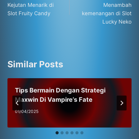
navigation
Kejutan Menarik di
Menambah
Slot Fruity Candy
kemenangan di Slot
Lucky Neko
Similar Posts
Tips Bermain Dengan Strategi
Maxwin Di Vampire’s Fate
01/04/2025