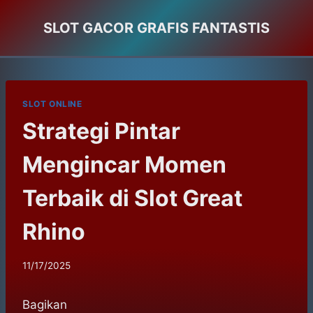
Skip
SLOT GACOR GRAFIS FANTASTIS
to
content
SLOT ONLINE
Strategi Pintar
Mengincar Momen
Terbaik di Slot Great
Rhino
11/17/2025
Bagikan