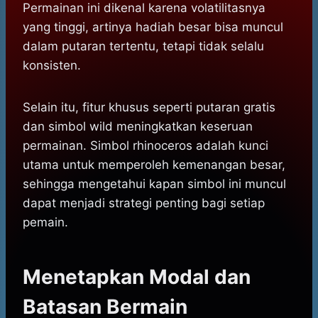
Permainan ini dikenal karena volatilitasnya
yang tinggi, artinya hadiah besar bisa muncul
dalam putaran tertentu, tetapi tidak selalu
konsisten.
Selain itu, fitur khusus seperti putaran gratis
dan simbol wild meningkatkan keseruan
permainan. Simbol rhinoceros adalah kunci
utama untuk memperoleh kemenangan besar,
sehingga mengetahui kapan simbol ini muncul
dapat menjadi strategi penting bagi setiap
pemain.
Menetapkan Modal dan
Batasan Bermain