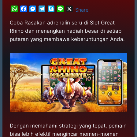
W
F
M
T
S
L
X
Share
h
a
e
e
k
i
a
c
s
l
y
n
Coba Rasakan adrenalin seru di Slot Great
t
e
s
e
p
e
Rhino dan menangkan hadiah besar di setiap
s
b
e
g
e
putaran yang membawa keberuntungan Anda.
A
o
n
r
p
o
g
a
p
k
e
m
r
Dengan memahami strategi yang tepat, pemain
bisa lebih efektif mengincar momen-momen