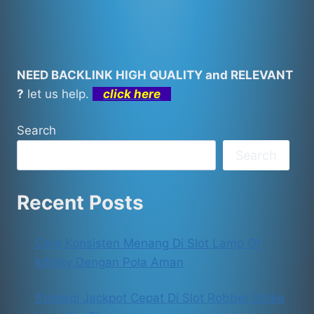
NEED BACKLINK HIGH QUALITY and RELEVANT
?
let us help.
click here
Search
Search
Recent Posts
Cara Konsisten Menang Di Slot Lamp Of
Infinity Dengan Pola Aman
Strategi Jackpot Cepat Di Slot Robber Strike