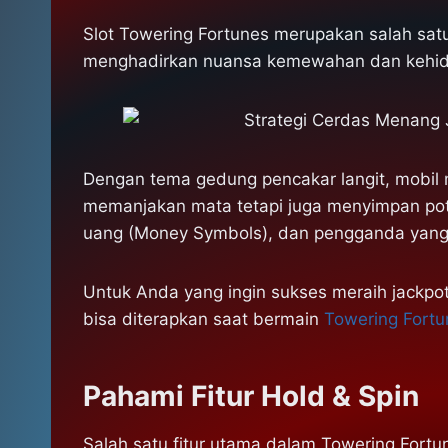
h
a
e
e
k
i
a
c
s
l
y
n
Slot Towering Fortunes merupakan salah satu
t
e
s
e
p
e
menghadirkan nuansa kemewahan dan kehidu
s
b
e
g
e
A
o
n
r
p
o
g
a
p
k
e
m
r
Dengan tema gedung pencakar langit, mobil 
memanjakan mata tetapi juga menyimpan poten
uang (Money Symbols), dan pengganda yang 
Untuk Anda yang ingin sukses meraih jackpot 
bisa diterapkan saat bermain
Towering Fortu
Pahami Fitur Hold & Spin
Salah satu fitur utama dalam Towering Fortu