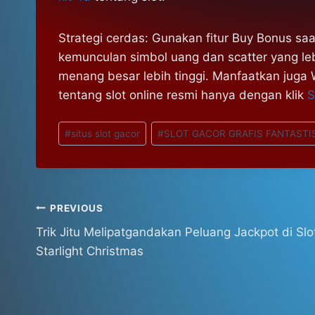
Strategi cerdas: Gunakan fitur Buy Bonus sa
kemunculan simbol uang dan scatter yang leb
menang besar lebih tinggi. Manfaatkan juga 
tentang slot online resmi hanya dengan klik
S
Post
#
situs slot gacor
#
SLOT GACOR GRAFIS FANTASTI
Tags:
Post
PREVIOUS
Trik Jitu Melipatgandakan Peluang Jackpot di Slo
navigation
Starlight Christmas