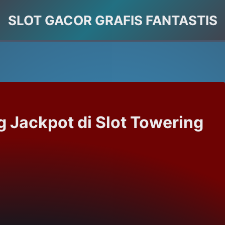
SLOT GACOR GRAFIS FANTASTIS
 Jackpot di Slot Towering