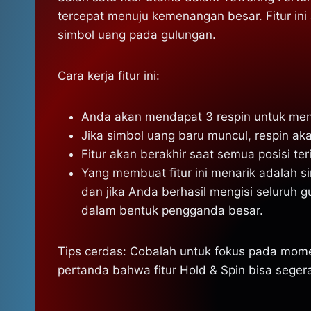
tercepat menuju kemenangan besar. Fitur ini
simbol uang pada gulungan.
Cara kerja fitur ini:
Anda akan mendapat 3 respin untuk men
Jika simbol uang baru muncul, respin ak
Fitur akan berakhir saat semua posisi ter
Yang membuat fitur ini menarik adalah sim
dan jika Anda berhasil mengisi seluruh
dalam bentuk pengganda besar.
Tips cerdas: Cobalah untuk fokus pada momen
pertanda bahwa fitur Hold & Spin bisa segera 