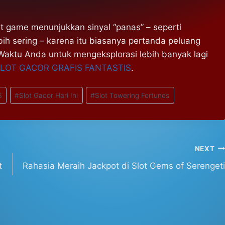
at game menunjukkan sinyal “panas” – seperti
ih sering – karena itu biasanya pertanda peluang
Waktu Anda untuk mengeksplorasi lebih banyak lagi
LOT GACOR GRAFIS FANTASTIS
.
S
#
Slot Gacor Hari Ini
#
Slot Towering Fortunes
NEXT
t
Rahasia Meraih Jackpot di Slot Gems of Serengeti