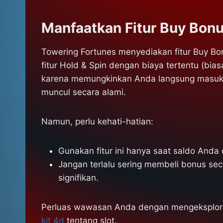
Manfaatkan Fitur Buy Bonu
Towering Fortunes menyediakan fitur Buy Bo
fitur Hold & Spin dengan biaya tertentu (bia
karena memungkinkan Anda langsung masuk 
muncul secara alami.
Namun, perlu kehati-hatian:
Gunakan fitur ini hanya saat saldo And
Jangan terlalu sering membeli bonus sec
signifikan.
Perluas wawasan Anda dengan mengeksplorasi
kit 4d
tentang slot.