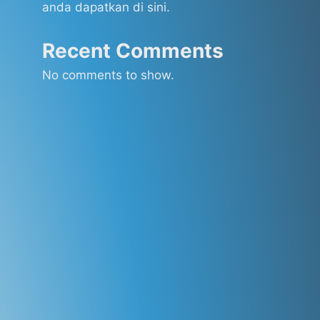
anda dapatkan di sini.
Recent Comments
No comments to show.