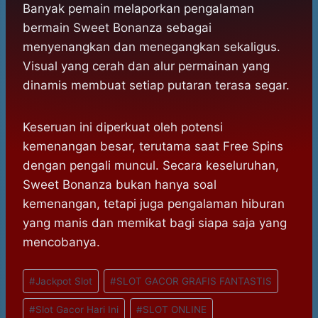
Banyak pemain melaporkan pengalaman
bermain Sweet Bonanza sebagai
menyenangkan dan menegangkan sekaligus.
Visual yang cerah dan alur permainan yang
dinamis membuat setiap putaran terasa segar.
Keseruan ini diperkuat oleh potensi
kemenangan besar, terutama saat Free Spins
dengan pengali muncul. Secara keseluruhan,
Sweet Bonanza bukan hanya soal
kemenangan, tetapi juga pengalaman hiburan
yang manis dan memikat bagi siapa saja yang
mencobanya.
Post
#
Jackpot Slot
#
SLOT GACOR GRAFIS FANTASTIS
Tags:
#
Slot Gacor Hari Ini
#
SLOT ONLINE