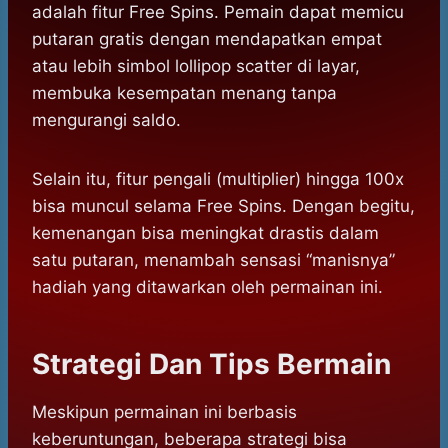
adalah fitur Free Spins. Pemain dapat memicu
putaran gratis dengan mendapatkan empat
atau lebih simbol lollipop scatter di layar,
membuka kesempatan menang tanpa
mengurangi saldo.
Selain itu, fitur pengali (multiplier) hingga 100x
bisa muncul selama Free Spins. Dengan begitu,
kemenangan bisa meningkat drastis dalam
satu putaran, menambah sensasi “manisnya”
hadiah yang ditawarkan oleh permainan ini.
Strategi Dan Tips Bermain
Meskipun permainan ini berbasis
keberuntungan, beberapa strategi bisa