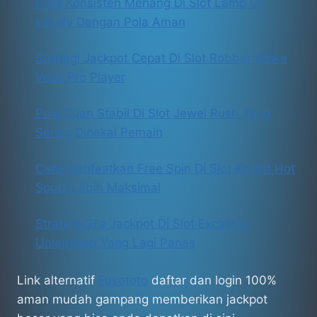
Cara Konsisten Menang Di Slot Lamp Of
Infinity Dengan Pola Aman
Strategi Jackpot Cepat Di Slot Robber Strike
Versi Pro Player
Pola Cuan Stabil Di Slot Jewel Rush Yang
Sering Dipakai Pemain
Cara Manfaatkan Free Spin Di Slot Knight Hot
Spotz Lebih Maksimal
Strategi Gila Jackpot Di Slot Excalibur
Unleashed Yang Lagi Panas
Link alternatif
Fusototo
daftar dan login 100%
aman mudah gampang memberikan jackpot