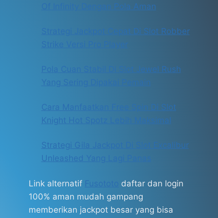
Of Infinity Dengan Pola Aman
Strategi Jackpot Cepat Di Slot Robber
Strike Versi Pro Player
Pola Cuan Stabil Di Slot Jewel Rush
Yang Sering Dipakai Pemain
Cara Manfaatkan Free Spin Di Slot
Knight Hot Spotz Lebih Maksimal
Strategi Gila Jackpot Di Slot Excalibur
Unleashed Yang Lagi Panas
Link alternatif
Fusototo
daftar dan login
100% aman mudah gampang
memberikan jackpot besar yang bisa