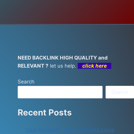
NEED BACKLINK HIGH QUALITY and
RELEVANT ?
let us help.
click here
Search
Search
Recent Posts
Cara Konsisten Menang Di Slot Lamp