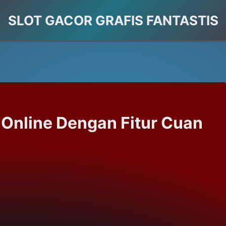
SLOT GACOR GRAFIS FANTASTIS
g Online Dengan Fitur Cuan