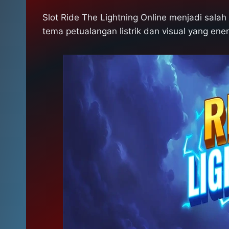
h
a
e
e
k
i
a
c
s
l
y
n
Slot Ride The Lightning Online menjadi sala
t
e
s
e
p
e
tema petualangan listrik dan visual yang ener
s
b
e
g
e
A
o
n
r
p
o
g
a
p
k
e
m
r