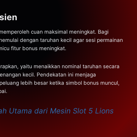
sien
g memperoleh cuan maksimal meningkat. Bagi
emulai dengan taruhan kecil agar sesi permainan
cu fitur bonus meningkat.
terapkan, yaitu menaikkan nominal taruhan secara
enangan kecil. Pendekatan ini menjaga
luang lebih besar ketika simbol bonus muncul,
ai.
ah Utama dari Mesin Slot 5 Lions