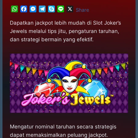
W
F
M
T
S
L
X
Share
h
a
e
e
k
i
a
c
s
l
y
n
Dapatkan jackpot lebih mudah di Slot Joker’s
t
e
s
e
p
e
Jewels melalui tips jitu, pengaturan taruhan,
s
b
e
g
e
dan strategi bermain yang efektif.
A
o
n
r
p
o
g
a
p
k
e
m
r
Mengatur nominal taruhan secara strategis
dapat memaksimalkan peluang jackpot.