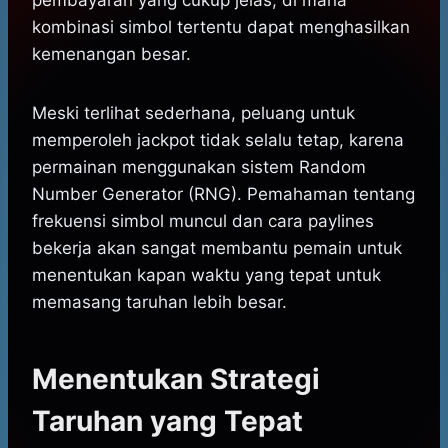
pembayaran yang cukup jelas, di mana
kombinasi simbol tertentu dapat menghasilkan
kemenangan besar.
Meski terlihat sederhana, peluang untuk
memperoleh jackpot tidak selalu tetap, karena
permainan menggunakan sistem Random
Number Generator (RNG). Pemahaman tentang
frekuensi simbol muncul dan cara paylines
bekerja akan sangat membantu pemain untuk
menentukan kapan waktu yang tepat untuk
memasang taruhan lebih besar.
Menentukan Strategi
Taruhan yang Tepat