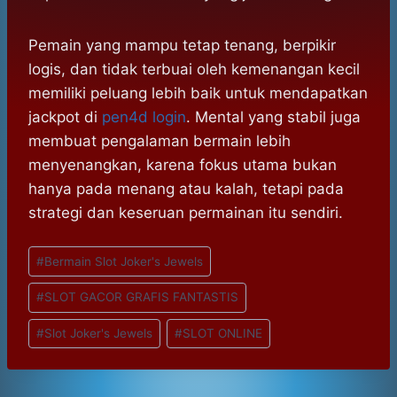
Pemain yang mampu tetap tenang, berpikir
logis, dan tidak terbuai oleh kemenangan kecil
memiliki peluang lebih baik untuk mendapatkan
jackpot di
pen4d login
. Mental yang stabil juga
membuat pengalaman bermain lebih
menyenangkan, karena fokus utama bukan
hanya pada menang atau kalah, tetapi pada
strategi dan keseruan permainan itu sendiri.
Post
#
Bermain Slot Joker's Jewels
Tags:
#
SLOT GACOR GRAFIS FANTASTIS
#
Slot Joker's Jewels
#
SLOT ONLINE