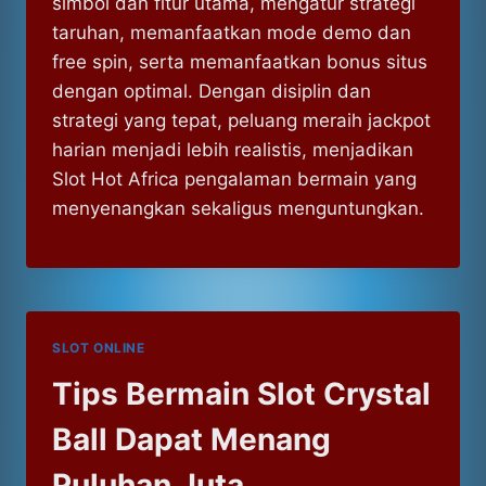
simbol dan fitur utama, mengatur strategi
taruhan, memanfaatkan mode demo dan
free spin, serta memanfaatkan bonus situs
dengan optimal. Dengan disiplin dan
strategi yang tepat, peluang meraih jackpot
harian menjadi lebih realistis, menjadikan
Slot Hot Africa pengalaman bermain yang
menyenangkan sekaligus menguntungkan.
SLOT ONLINE
Tips Bermain Slot Crystal
Ball Dapat Menang
Puluhan Juta