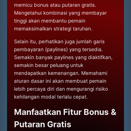
memicu bonus atau putaran gratis.
Mengetahui kombinasi yang membayar
tinggi akan membantu pemain
memaksimalkan strategi taruhan.
Selain itu, perhatikan juga jumlah garis
pembayaran (paylines) yang tersedia.
Semakin banyak paylines yang diaktifkan,
semakin besar peluang untuk
mendapatkan kemenangan. Memahami
aturan dasar ini akan membuat pemain
lebih percaya diri dan mengurangi risiko
kehilangan modal terlalu cepat.
Manfaatkan Fitur Bonus &
Putaran Gratis