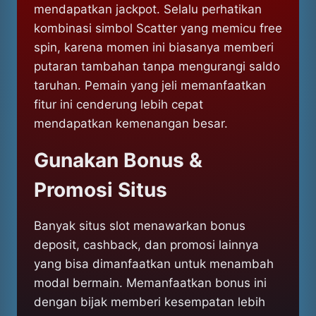
mendapatkan jackpot. Selalu perhatikan
kombinasi simbol Scatter yang memicu free
spin, karena momen ini biasanya memberi
putaran tambahan tanpa mengurangi saldo
taruhan. Pemain yang jeli memanfaatkan
fitur ini cenderung lebih cepat
mendapatkan kemenangan besar.
Gunakan Bonus &
Promosi Situs
Banyak situs slot menawarkan bonus
deposit, cashback, dan promosi lainnya
yang bisa dimanfaatkan untuk menambah
modal bermain. Memanfaatkan bonus ini
dengan bijak memberi kesempatan lebih