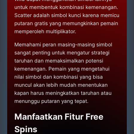
untuk membentuk kombinasi kemenangan.
Scatter adalah simbol kunci karena memicu
putaran gratis yang memungkinkan pemain
memperoleh multiplikator.
Memahami peran masing-masing simbol
sangat penting untuk mengatur strategi
taruhan dan memaksimalkan potensi
kemenangan. Pemain yang mengetahui
nilai simbol dan kombinasi yang bisa
muncul akan lebih mudah menentukan
kapan harus meningkatkan taruhan atau
menunggu putaran yang tepat.
Manfaatkan Fitur Free
Spins