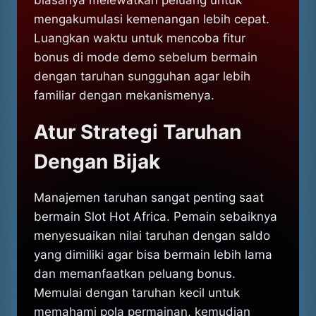
biasanya melewatkan peluang untuk
mengakumulasi kemenangan lebih cepat.
Luangkan waktu untuk mencoba fitur
bonus di mode demo sebelum bermain
dengan taruhan sungguhan agar lebih
familiar dengan mekanismenya.
Atur Strategi Taruhan
Dengan Bijak
Manajemen taruhan sangat penting saat
bermain Slot Hot Africa. Pemain sebaiknya
menyesuaikan nilai taruhan dengan saldo
yang dimiliki agar bisa bermain lebih lama
dan memanfaatkan peluang bonus.
Memulai dengan taruhan kecil untuk
memahami pola permainan, kemudian