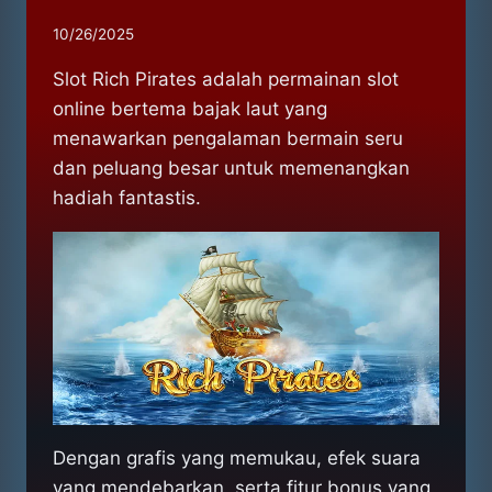
10/26/2025
Slot Rich Pirates adalah permainan slot
online bertema bajak laut yang
menawarkan pengalaman bermain seru
dan peluang besar untuk memenangkan
hadiah fantastis.
Dengan grafis yang memukau, efek suara
yang mendebarkan, serta fitur bonus yang