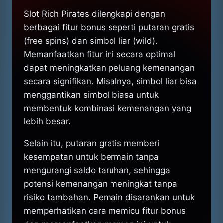
Slot Rich Pirates dilengkapi dengan
berbagai fitur bonus seperti putaran gratis
(free spins) dan simbol liar (wild).
Memanfaatkan fitur ini secara optimal
dapat meningkatkan peluang kemenangan
secara signifikan. Misalnya, simbol liar bisa
menggantikan simbol biasa untuk
membentuk kombinasi kemenangan yang
lebih besar.
Selain itu, putaran gratis memberi
kesempatan untuk bermain tanpa
mengurangi saldo taruhan, sehingga
potensi kemenangan meningkat tanpa
risiko tambahan. Pemain disarankan untuk
memperhatikan cara memicu fitur bonus