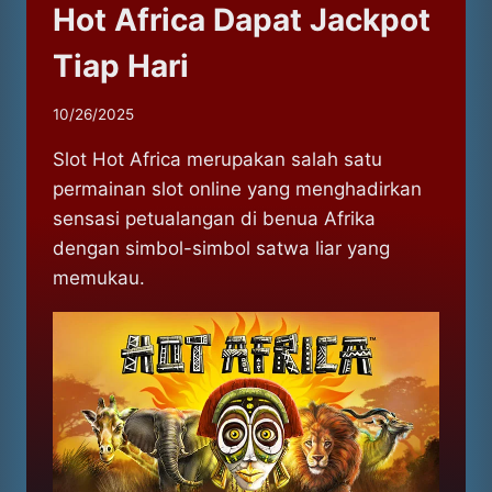
Hot Africa Dapat Jackpot
Tiap Hari
10/26/2025
Slot Hot Africa merupakan salah satu
permainan slot online yang menghadirkan
sensasi petualangan di benua Afrika
dengan simbol-simbol satwa liar yang
memukau.