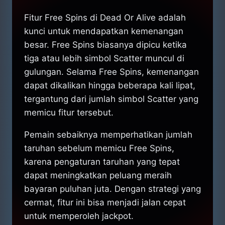
Fitur Free Spins di Dead Or Alive adalah
kunci untuk mendapatkan kemenangan
besar. Free Spins biasanya dipicu ketika
tiga atau lebih simbol Scatter muncul di
gulungan. Selama Free Spins, kemenangan
dapat dikalikan hingga beberapa kali lipat,
tergantung dari jumlah simbol Scatter yang
memicu fitur tersebut.
Pemain sebaiknya memperhatikan jumlah
taruhan sebelum memicu Free Spins,
karena pengaturan taruhan yang tepat
dapat meningkatkan peluang meraih
bayaran puluhan juta. Dengan strategi yang
cermat, fitur ini bisa menjadi jalan cepat
untuk memperoleh jackpot.