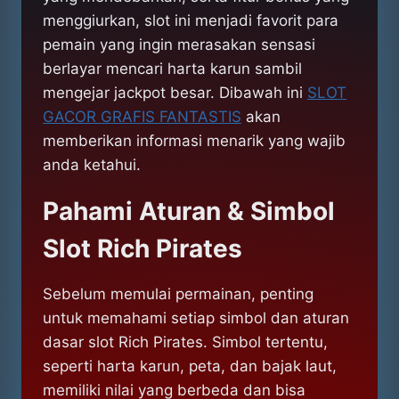
menggiurkan, slot ini menjadi favorit para
pemain yang ingin merasakan sensasi
berlayar mencari harta karun sambil
mengejar jackpot besar. Dibawah ini
SLOT
GACOR GRAFIS FANTASTIS
akan
memberikan informasi menarik yang wajib
anda ketahui.
Pahami Aturan & Simbol
Slot Rich Pirates
Sebelum memulai permainan, penting
untuk memahami setiap simbol dan aturan
dasar slot Rich Pirates. Simbol tertentu,
seperti harta karun, peta, dan bajak laut,
memiliki nilai yang berbeda dan bisa