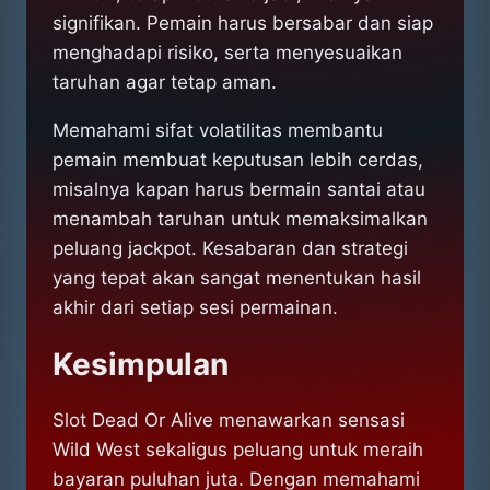
signifikan. Pemain harus bersabar dan siap
menghadapi risiko, serta menyesuaikan
taruhan agar tetap aman.
Memahami sifat volatilitas membantu
pemain membuat keputusan lebih cerdas,
misalnya kapan harus bermain santai atau
menambah taruhan untuk memaksimalkan
peluang jackpot. Kesabaran dan strategi
yang tepat akan sangat menentukan hasil
akhir dari setiap sesi permainan.
Kesimpulan
Slot Dead Or Alive menawarkan sensasi
Wild West sekaligus peluang untuk meraih
bayaran puluhan juta. Dengan memahami