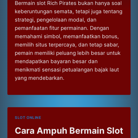
Bermain slot Rich Pirates bukan hanya soal
keberuntungan semata, tetapi juga tentang
strategi, pengelolaan modal, dan
pemanfaatan fitur permainan. Dengan
memahami simbol, memanfaatkan bonus,
memilih situs terpercaya, dan tetap sabar,
pemain memiliki peluang lebih besar untuk
mendapatkan bayaran besar dan
menikmati sensasi petualangan bajak laut
yang mendebarkan.
SLOT ONLINE
Cara Ampuh Bermain Slot