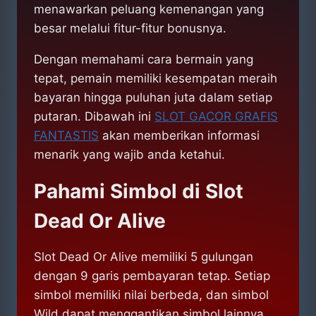
menawarkan peluang kemenangan yang
besar melalui fitur-fitur bonusnya.
Dengan memahami cara bermain yang
tepat, pemain memiliki kesempatan meraih
bayaran hingga puluhan juta dalam setiap
putaran. Dibawah ini
SLOT GACOR GRAFIS
FANTASTIS
akan memberikan informasi
menarik yang wajib anda ketahui.
Pahami Simbol di Slot
Dead Or Alive
Slot Dead Or Alive memiliki 5 gulungan
dengan 9 garis pembayaran tetap. Setiap
simbol memiliki nilai berbeda, dan simbol
Wild dapat menggantikan simbol lainnya