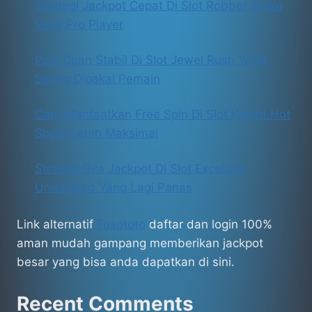
Strategi Jackpot Cepat Di Slot Robber Strike
Versi Pro Player
Pola Cuan Stabil Di Slot Jewel Rush Yang
Sering Dipakai Pemain
Cara Manfaatkan Free Spin Di Slot Knight Hot
Spotz Lebih Maksimal
Strategi Gila Jackpot Di Slot Excalibur
Unleashed Yang Lagi Panas
Link alternatif
Fusototo
daftar dan login 100%
aman mudah gampang memberikan jackpot
besar yang bisa anda dapatkan di sini.
Recent Comments