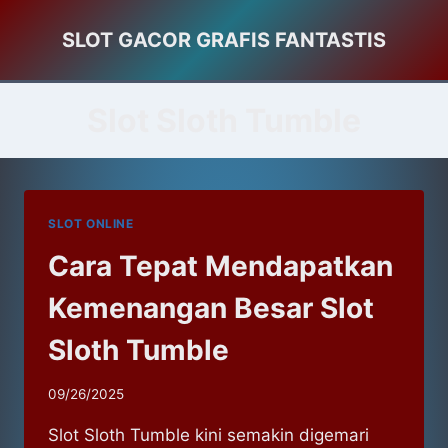
Skip
SLOT GACOR GRAFIS FANTASTIS
to
content
Slot Sloth Tumble
SLOT ONLINE
Cara Tepat Mendapatkan
Kemenangan Besar Slot
Sloth Tumble
09/26/2025
Slot Sloth Tumble kini semakin digemari