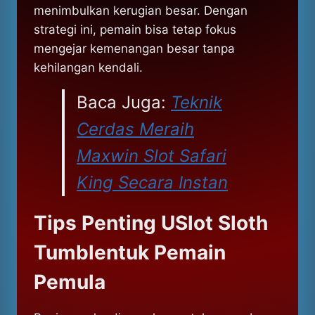
menimbulkan kerugian besar. Dengan
strategi ini, pemain bisa tetap fokus
mengejar kemenangan besar tanpa
kehilangan kendali.
Baca Juga:
Teknik
Cerdas Meraih
Maxwin Slot Safari
King Secara Instan
Tips Penting USlot Sloth
Tumblentuk Pemain
Pemula