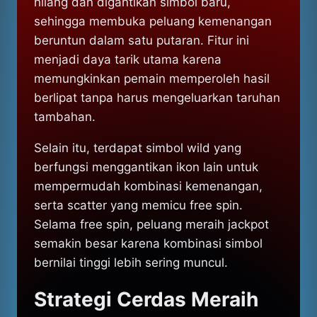
hilang dan digantikan simbol baru,
sehingga membuka peluang kemenangan
beruntun dalam satu putaran. Fitur ini
menjadi daya tarik utama karena
memungkinkan pemain memperoleh hasil
berlipat tanpa harus mengeluarkan taruhan
tambahan.
Selain itu, terdapat simbol wild yang
berfungsi menggantikan ikon lain untuk
mempermudah kombinasi kemenangan,
serta scatter yang memicu free spin.
Selama free spin, peluang meraih jackpot
semakin besar karena kombinasi simbol
bernilai tinggi lebih sering muncul.
Strategi Cerdas Meraih