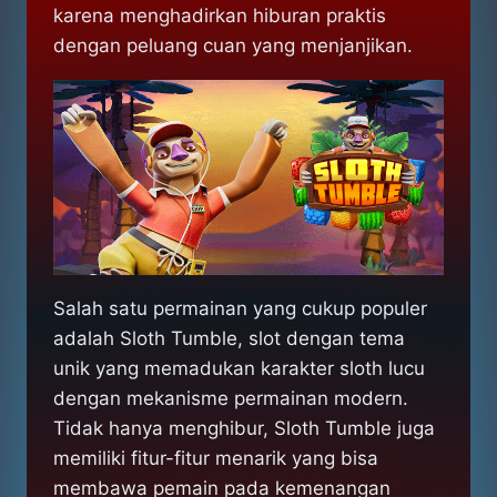
karena menghadirkan hiburan praktis
dengan peluang cuan yang menjanjikan.
Salah satu permainan yang cukup populer
adalah Sloth Tumble, slot dengan tema
unik yang memadukan karakter sloth lucu
dengan mekanisme permainan modern.
Tidak hanya menghibur, Sloth Tumble juga
memiliki fitur-fitur menarik yang bisa
membawa pemain pada kemenangan