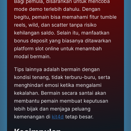
Bagi pemula, disarankan untuk mencoba
mode demo terlebih dahulu. Dengan
begitu, pemain bisa memahami fitur tumble
reels, wild, dan scatter tanpa risiko
kehilangan saldo. Selain itu, manfaatkan
bonus deposit yang biasanya ditawarkan
platform slot online untuk menambah
modal bermain.
Tips lainnya adalah bermain dengan
kondisi tenang, tidak terburu-buru, serta
menghindari emosi ketika mengalami
kekalahan. Bermain secara santai akan
membantu pemain membuat keputusan
lebih bijak dan menjaga peluang
kemenangan di
kit4d
tetap besar.