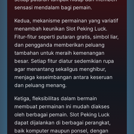
sensasi mendalam bagi pemain.
Kedua, mekanisme permainan yang variatif
menambah keunikan Slot Peking Luck.
Fitur-fitur seperti putaran gratis, simbol liar,
dan pengganda memberikan peluang
tambahan untuk meraih kemenangan
besar. Setiap fitur diatur sedemikian rupa
agar menantang sekaligus menghibur,
menjaga keseimbangan antara keseruan
dan peluang menang.
Ketiga, fleksibilitas dalam bermain
membuat permainan ini mudah diakses
oleh berbagai pemain. Slot Peking Luck
dapat dijalankan di berbagai perangkat,
baik komputer maupun ponsel, dengan