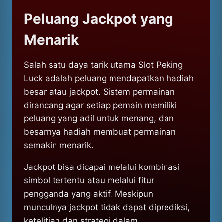
Peluang Jackpot yang
Menarik
Salah satu daya tarik utama Slot Peking
Luck adalah peluang mendapatkan hadiah
besar atau jackpot. Sistem permainan
dirancang agar setiap pemain memiliki
peluang yang adil untuk menang, dan
besarnya hadiah membuat permainan
semakin menarik.
Jackpot bisa dicapai melalui kombinasi
simbol tertentu atau melalui fitur
pengganda yang aktif. Meskipun
munculnya jackpot tidak dapat diprediksi,
ketelitian dan strategi dalam