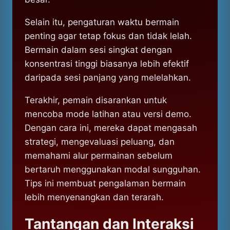
Selain itu, pengaturan waktu bermain
penting agar tetap fokus dan tidak lelah.
Bermain dalam sesi singkat dengan
konsentrasi tinggi biasanya lebih efektif
daripada sesi panjang yang melelahkan.
Terakhir, pemain disarankan untuk
mencoba mode latihan atau versi demo.
Dengan cara ini, mereka dapat mengasah
strategi, mengevaluasi peluang, dan
memahami alur permainan sebelum
bertaruh menggunakan modal sungguhan.
Tips ini membuat pengalaman bermain
lebih menyenangkan dan terarah.
Tantangan dan Interaksi