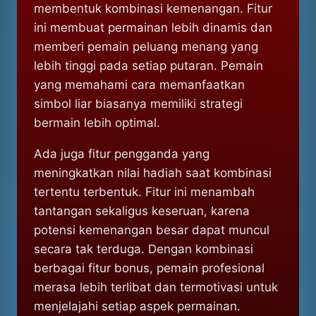
membentuk kombinasi kemenangan. Fitur
ini membuat permainan lebih dinamis dan
memberi pemain peluang menang yang
lebih tinggi pada setiap putaran. Pemain
yang memahami cara memanfaatkan
simbol liar biasanya memiliki strategi
bermain lebih optimal.
Ada juga fitur pengganda yang
meningkatkan nilai hadiah saat kombinasi
tertentu terbentuk. Fitur ini menambah
tantangan sekaligus keseruan, karena
potensi kemenangan besar dapat muncul
secara tak terduga. Dengan kombinasi
berbagai fitur bonus, pemain profesional
merasa lebih terlibat dan termotivasi untuk
menjelajahi setiap aspek permainan.