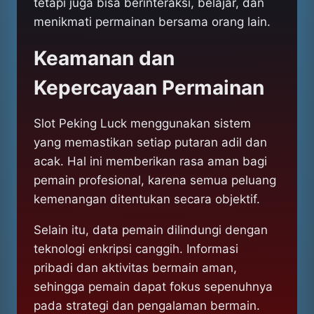
tetapi juga bisa berinteraksi, belajar, dan
menikmati permainan bersama orang lain.
Keamanan dan
Kepercayaan Permainan
Slot Peking Luck menggunakan sistem
yang memastikan setiap putaran adil dan
acak. Hal ini memberikan rasa aman bagi
pemain profesional, karena semua peluang
kemenangan ditentukan secara objektif.
Selain itu, data pemain dilindungi dengan
teknologi enkripsi canggih. Informasi
pribadi dan aktivitas bermain aman,
sehingga pemain dapat fokus sepenuhnya
pada strategi dan pengalaman bermain.