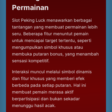
Permainan
Slot Peking Luck menawarkan berbagai
tantangan yang membuat permainan lebih
seru. Beberapa fitur menuntut pemain
untuk mencapai target tertentu, seperti
mengumpulkan simbol khusus atau
membuka putaran bonus, yang menambah
sensasi kompetitif.
Interaksi muncul melalui simbol dinamis
dan fitur khusus yang memberi efek
berbeda pada setiap putaran. Hal ini
membuat pemain merasa aktif
berpartisipasi dan bukan sekadar
menunggu hasil acak.