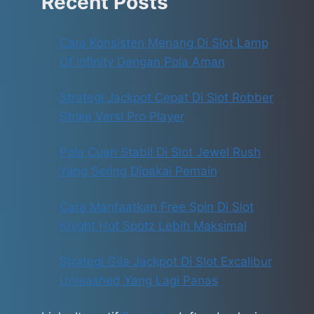
Recent Posts
Cara Konsisten Menang Di Slot Lamp
Of Infinity Dengan Pola Aman
Strategi Jackpot Cepat Di Slot Robber
Strike Versi Pro Player
Pola Cuan Stabil Di Slot Jewel Rush
Yang Sering Dipakai Pemain
Cara Manfaatkan Free Spin Di Slot
Knight Hot Spotz Lebih Maksimal
Strategi Gila Jackpot Di Slot Excalibur
Unleashed Yang Lagi Panas