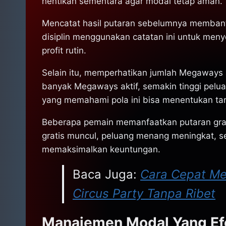
hentikan sementara agar modal tetap aman.
Mencatat hasil putaran sebelumnya memban
disiplin menggunakan catatan ini untuk me
profit rutin.
Selain itu, memperhatikan jumlah Megaways a
banyak Megaways aktif, semakin tinggi pelua
yang memahami pola ini bisa menentukan tar
Beberapa pemain memanfaatkan putaran grati
gratis muncul, peluang menang meningkat, s
memaksimalkan keuntungan.
Baca Juga:
Cara Cepat Me
Circus Party Tanpa Ribet
Manajemen Modal Yang Efe