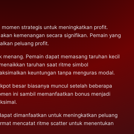
 momen strategis untuk meningkatkan profit.
dakan kemenangan secara signifikan. Pemain yang
lkan peluang profit.
k menang. Pemain dapat memasang taruhan kecil
menaikkan taruhan saat ritme simbol
aksimalkan keuntungan tanpa menguras modal.
ckpot besar biasanya muncul setelah beberapa
men ini sambil memanfaatkan bonus menjadi
ksimal.
 dapat dimanfaatkan untuk meningkatkan peluang
mat mencatat ritme scatter untuk menentukan