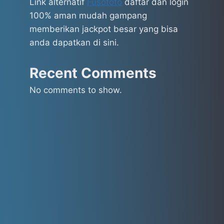
Link alternatif
Fusototo
daftar dan login
100% aman mudah gampang
memberikan jackpot besar yang bisa
anda dapatkan di sini.
Recent Comments
No comments to show.