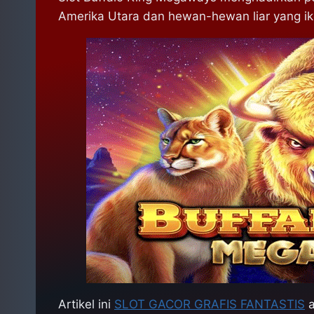
Amerika Utara dan hewan-hewan liar yang ik
Artikel ini
SLOT GACOR GRAFIS FANTASTIS
a