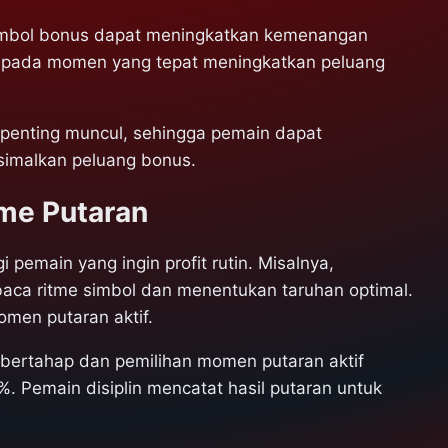
 simbol bonus dapat meningkatkan kemenangan
a pada momen yang tepat meningkatkan peluang
 penting muncul, sehingga pemain dapat
simalkan peluang bonus.
tme Putaran
i pemain yang ingin profit rutin. Misalnya,
ca ritme simbol dan menentukan taruhan optimal.
men putaran aktif.
bertahap dan pemilihan momen putaran aktif
. Pemain disiplin mencatat hasil putaran untuk