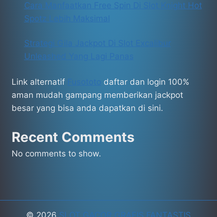
Cara Manfaatkan Free Spin Di Slot Knight Hot
Spotz Lebih Maksimal
Strategi Gila Jackpot Di Slot Excalibur
Unleashed Yang Lagi Panas
Link alternatif
Fusototo
daftar dan login 100%
aman mudah gampang memberikan jackpot
besar yang bisa anda dapatkan di sini.
Recent Comments
No comments to show.
© 2026
SLOT GACOR GRAFIS FANTASTIS