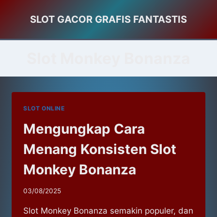
Skip
SLOT GACOR GRAFIS FANTASTIS
to
content
Slot Monkey Bonanza
SLOT ONLINE
Mengungkap Cara
Menang Konsisten Slot
Monkey Bonanza
03/08/2025
Slot Monkey Bonanza semakin populer, dan