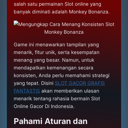
salah satu permainan Slot online yang
banyak diminati adalah Monkey Bonanza.
Game ini menawarkan tampilan yang
menarik, fitur unik, serta kesempatan
menang yang besar. Namun, untuk
mendapatkan kemenangan secara
konsisten, Anda perlu memahami strategi
yang tepat. Disini
SLOT GACOR GRAFIS
FANTASTIS
akan memberikan ulasan
menarik tentang rahasia bermain Slot
Online Gacor Di Indonesia.
Pahami Aturan dan