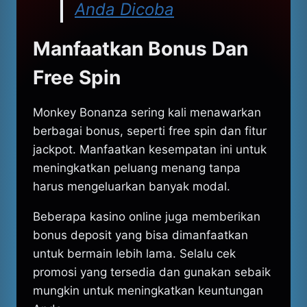
Anda Dicoba
Manfaatkan Bonus Dan
Free Spin
Monkey Bonanza sering kali menawarkan
berbagai bonus, seperti free spin dan fitur
jackpot. Manfaatkan kesempatan ini untuk
meningkatkan peluang menang tanpa
harus mengeluarkan banyak modal.
Beberapa kasino online juga memberikan
bonus deposit yang bisa dimanfaatkan
untuk bermain lebih lama. Selalu cek
promosi yang tersedia dan gunakan sebaik
mungkin untuk meningkatkan keuntungan