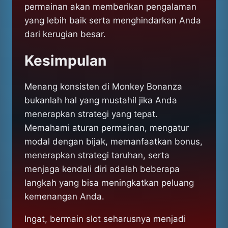
permainan akan memberikan pengalaman
yang lebih baik serta menghindarkan Anda
dari kerugian besar.
Kesimpulan
Menang konsisten di Monkey Bonanza
bukanlah hal yang mustahil jika Anda
menerapkan strategi yang tepat.
Memahami aturan permainan, mengatur
modal dengan bijak, memanfaatkan bonus,
menerapkan strategi taruhan, serta
menjaga kendali diri adalah beberapa
langkah yang bisa meningkatkan peluang
kemenangan Anda.
Ingat, bermain slot seharusnya menjadi