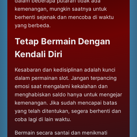
dalam beberapa putaran tidak ada
kemenangan, mungkin saatnya untuk
berhenti sejenak dan mencoba di waktu
yang berbeda.
Tetap Bermain Dengan
Kendali Diri
Kesabaran dan kedisiplinan adalah kunci
dalam permainan slot. Jangan terpancing
emosi saat mengalami kekalahan dan
menghabiskan saldo hanya untuk mengejar
kemenangan. Jika sudah mencapai batas
yang telah ditentukan, segera berhenti dan
coba lagi di lain waktu.
Bermain secara santai dan menikmati