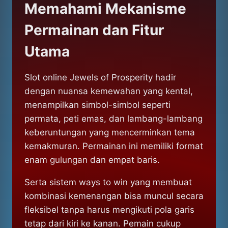
Memahami Mekanisme
Permainan dan Fitur
Utama
Slot online Jewels of Prosperity hadir
dengan nuansa kemewahan yang kental,
menampilkan simbol-simbol seperti
permata, peti emas, dan lambang-lambang
keberuntungan yang mencerminkan tema
kemakmuran. Permainan ini memiliki format
enam gulungan dan empat baris.
Serta sistem ways to win yang membuat
kombinasi kemenangan bisa muncul secara
fleksibel tanpa harus mengikuti pola garis
tetap dari kiri ke kanan. Pemain cukup