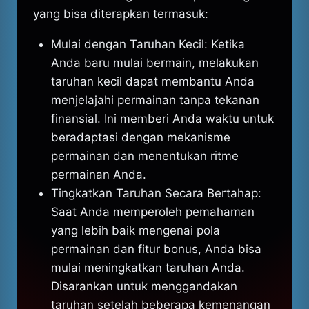
yang bisa diterapkan termasuk:
Mulai dengan Taruhan Kecil: Ketika
Anda baru mulai bermain, melakukan
taruhan kecil dapat membantu Anda
menjelajahi permainan tanpa tekanan
finansial. Ini memberi Anda waktu untuk
beradaptasi dengan mekanisme
permainan dan menentukan ritme
permainan Anda.
Tingkatkan Taruhan Secara Bertahap:
Saat Anda memperoleh pemahaman
yang lebih baik mengenai pola
permainan dan fitur bonus, Anda bisa
mulai meningkatkan taruhan Anda.
Disarankan untuk menggandakan
taruhan setelah beberapa kemenangan