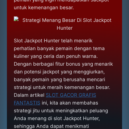
untuk kemenangan besar.
​Slot Jackpot Hunter telah menarik
perhatian banyak pemain dengan tema
kuliner yang ceria dan penuh warna.
Dengan berbagai fitur bonus yang menarik
dan potensi jackpot yang menggiurkan,
banyak pemain yang berusaha mencari
strategi untuk meraih kemenangan besar.
Dalam artikel
SLOT GACOR GRAFIS
FANTASTIS
ini, kita akan membahas
strategi jitu untuk meningkatkan peluang
Anda menang di slot Jackpot Hunter,
sehingga Anda dapat menikmati