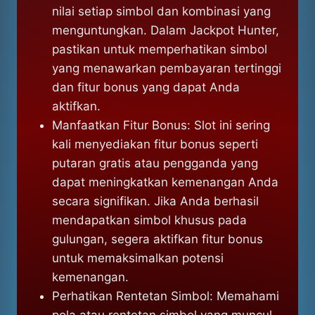
nilai setiap simbol dan kombinasi yang
menguntungkan. Dalam Jackpot Hunter,
pastikan untuk memperhatikan simbol
yang menawarkan pembayaran tertinggi
dan fitur bonus yang dapat Anda
aktifkan.
Manfaatkan Fitur Bonus: Slot ini sering
kali menyediakan fitur bonus seperti
putaran gratis atau pengganda yang
dapat meningkatkan kemenangan Anda
secara signifikan. Jika Anda berhasil
mendapatkan simbol khusus pada
gulungan, segera aktifkan fitur bonus
untuk memaksimalkan potensi
kemenangan.
Perhatikan Rentetan Simbol: Memahami