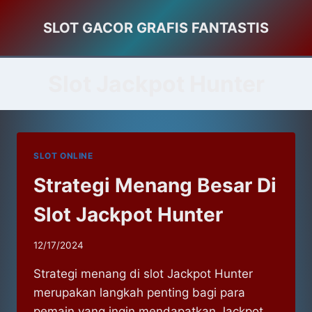
Skip
SLOT GACOR GRAFIS FANTASTIS
to
content
Slot Jackpot Hunter
SLOT ONLINE
Strategi Menang Besar Di
Slot Jackpot Hunter
12/17/2024
Strategi menang di slot Jackpot Hunter
merupakan langkah penting bagi para
pemain yang ingin mendapatkan Jackpot