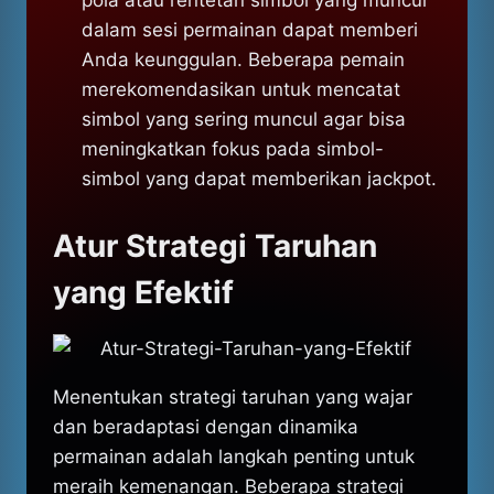
pola atau rentetan simbol yang muncul
dalam sesi permainan dapat memberi
Anda keunggulan. Beberapa pemain
merekomendasikan untuk mencatat
simbol yang sering muncul agar bisa
meningkatkan fokus pada simbol-
simbol yang dapat memberikan jackpot.
Atur Strategi Taruhan
yang Efektif
Menentukan strategi taruhan yang wajar
dan beradaptasi dengan dinamika
permainan adalah langkah penting untuk
meraih kemenangan. Beberapa strategi