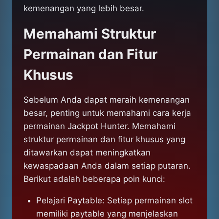
kemenangan yang lebih besar.
Memahami Struktur
Permainan dan Fitur
Khusus
Sebelum Anda dapat meraih kemenangan
besar, penting untuk memahami cara kerja
permainan Jackpot Hunter. Memahami
struktur permainan dan fitur khusus yang
ditawarkan dapat meningkatkan
kewaspadaan Anda dalam setiap putaran.
Berikut adalah beberapa poin kunci:
Pelajari Paytable: Setiap permainan slot
memiliki paytable yang menjelaskan