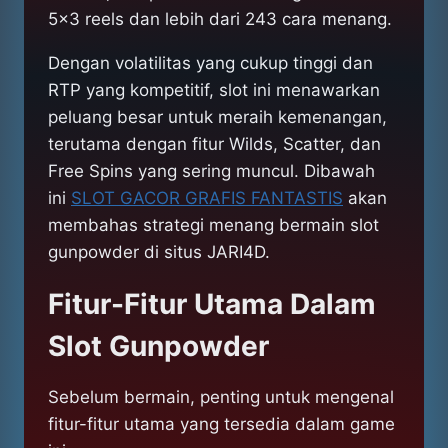
5×3 reels dan lebih dari 243 cara menang.
Dengan volatilitas yang cukup tinggi dan
RTP yang kompetitif, slot ini menawarkan
peluang besar untuk meraih kemenangan,
terutama dengan fitur Wilds, Scatter, dan
Free Spins yang sering muncul. Dibawah
ini
SLOT GACOR GRAFIS FANTASTIS
akan
membahas strategi menang bermain slot
gunpowder di situs JARI4D.
Fitur-Fitur Utama Dalam
Slot Gunpowder
Sebelum bermain, penting untuk mengenal
fitur-fitur utama yang tersedia dalam game