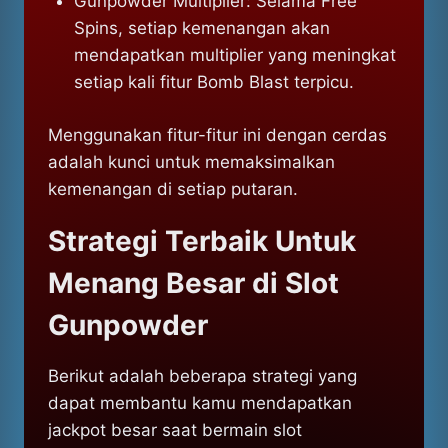
Gunpowder Multiplier: Selama Free
Spins, setiap kemenangan akan
mendapatkan multiplier yang meningkat
setiap kali fitur Bomb Blast terpicu.
Menggunakan fitur-fitur ini dengan cerdas
adalah kunci untuk memaksimalkan
kemenangan di setiap putaran.
Strategi Terbaik Untuk
Menang Besar di Slot
Gunpowder
Berikut adalah beberapa strategi yang
dapat membantu kamu mendapatkan
jackpot besar saat bermain slot