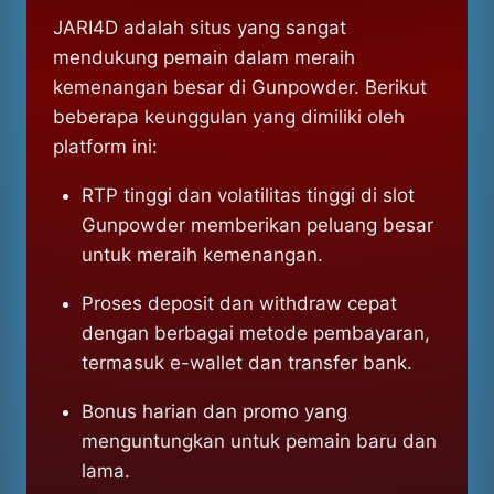
JARI4D adalah situs yang sangat
mendukung pemain dalam meraih
kemenangan besar di Gunpowder. Berikut
beberapa keunggulan yang dimiliki oleh
platform ini:
RTP tinggi dan volatilitas tinggi di slot
Gunpowder memberikan peluang besar
untuk meraih kemenangan.
Proses deposit dan withdraw cepat
dengan berbagai metode pembayaran,
termasuk e-wallet dan transfer bank.
Bonus harian dan promo yang
menguntungkan untuk pemain baru dan
lama.