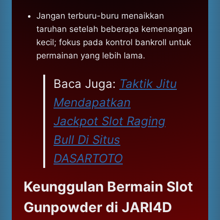
Jangan terburu-buru menaikkan
taruhan setelah beberapa kemenangan
kecil; fokus pada kontrol bankroll untuk
permainan yang lebih lama.
Baca Juga:
Taktik Jitu
Mendapatkan
Jackpot Slot Raging
Bull Di Situs
DASARTOTO
Keunggulan Bermain Slot
Gunpowder di JARI4D