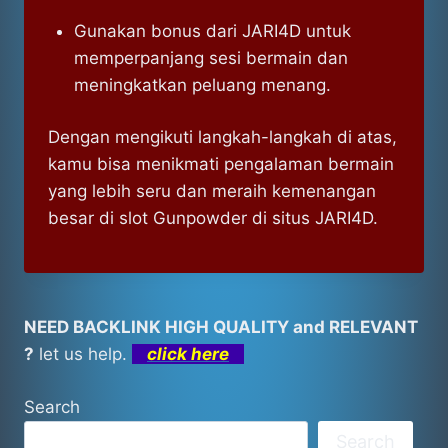
Gunakan bonus dari JARI4D untuk
memperpanjang sesi bermain dan
meningkatkan peluang menang.
Dengan mengikuti langkah-langkah di atas,
kamu bisa menikmati pengalaman bermain
yang lebih seru dan meraih kemenangan
besar di slot Gunpowder di situs JARI4D.
NEED BACKLINK HIGH QUALITY and RELEVANT
?
let us help.
click here
Search
Search