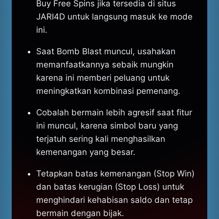
Buy Free Spins jika tersedia di situs
JARI4D untuk langsung masuk ke mode
ini.
Saat Bomb Blast muncul, usahakan
memanfaatkannya sebaik mungkin
karena ini memberi peluang untuk
meningkatkan kombinasi pemenang.
Cobalah bermain lebih agresif saat fitur
ini muncul, karena simbol baru yang
terjatuh sering kali menghasilkan
kemenangan yang besar.
Tetapkan batas kemenangan (Stop Win)
dan batas kerugian (Stop Loss) untuk
menghindari kehabisan saldo dan tetap
bermain dengan bijak.