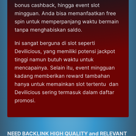
bonus cashback, hingga event slot
mingguan. Anda bisa memanfaatkan free
spin untuk memperpanjang waktu bermain
tanpa menghabiskan saldo.
Ini sangat berguna di slot seperti
Devilicious, yang memiliki potensi jackpot
tinggi namun butuh waktu untuk
mencapainya. Selain itu, event mingguan
kadang memberikan reward tambahan
hanya untuk memainkan slot tertentu dan
Devilicious sering termasuk dalam daftar
promosi.
NEED BACKLINK HIGH QUALITY and RELEVANT