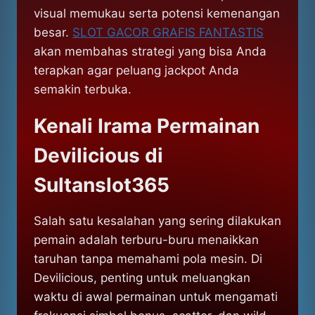
visual memukau serta potensi kemenangan
besar.
SLOT GACOR GRAFIS FANTASTIS
akan membahas strategi yang bisa Anda
terapkan agar peluang jackpot Anda
semakin terbuka.
Kenali Irama Permainan
Devilicious di
Sultanslot365
Salah satu kesalahan yang sering dilakukan
pemain adalah terburu-buru menaikkan
taruhan tanpa memahami pola mesin. Di
Devilicious, penting untuk meluangkan
waktu di awal permainan untuk mengamati