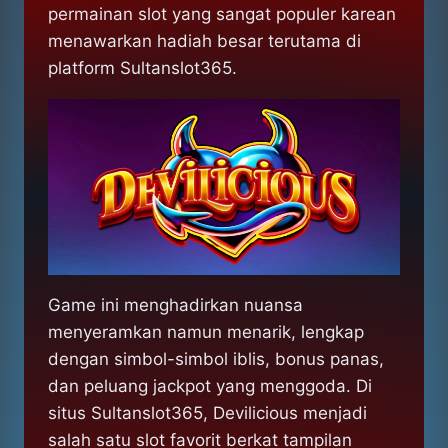
permainan slot yang sangat populer karean
menawarkan hadiah besar terutama di
platform Sultanslot365.
Game ini menghadirkan nuansa
menyeramkan namun menarik, lengkap
dengan simbol-simbol iblis, bonus panas,
dan peluang jackpot yang menggoda. Di
situs Sultanslot365, Devilicious menjadi
salah satu slot favorit berkat tampilan