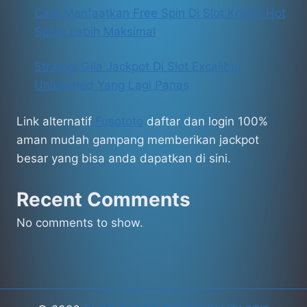
Cara Manfaatkan Free Spin Di Slot Knight Hot
Spotz Lebih Maksimal
Strategi Gila Jackpot Di Slot Excalibur
Unleashed Yang Lagi Panas
Link alternatif
Fusototo
daftar dan login 100%
aman mudah gampang memberikan jackpot
besar yang bisa anda dapatkan di sini.
Recent Comments
No comments to show.