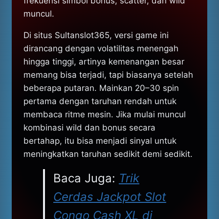
frekuensi simbol bonus, scatter, dan wild
muncul.
Di situs Sultanslot365, versi game ini
dirancang dengan volatilitas menengah
hingga tinggi, artinya kemenangan besar
memang bisa terjadi, tapi biasanya setelah
beberapa putaran. Mainkan 20–30 spin
pertama dengan taruhan rendah untuk
membaca ritme mesin. Jika mulai muncul
kombinasi wild dan bonus secara
bertahap, itu bisa menjadi sinyal untuk
meningkatkan taruhan sedikit demi sedikit.
Baca Juga:
Trik
Cerdas Jackpot Slot
Congo Cash XL di