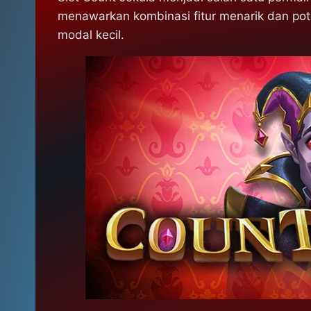
menawarkan kombinasi fitur menarik dan po
modal kecil.