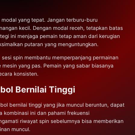
n modal yang tepat. Jangan terburu-buru
angan kecil. Dengan modal receh, tetapkan batas
tegi ini menjaga pemain tetap aman dari kerugian
simalkan putaran yang menguntungkan.
pa sesi spin membantu memperpanjang permainan
 mesin yang pas. Pemain yang sabar biasanya
ecara konsisten.
ol Bernilai Tinggi
l bernilai tinggi yang jika muncul beruntun, dapat
 kombinasi ini dan pahami frekuensi
engamati riwayat spin sebelumnya bisa memberikan
kinan muncul.