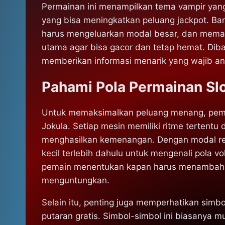
Permainan ini menampilkan tema vampir yang
yang bisa meningkatkan peluang jackpot. Ba
harus mengeluarkan modal besar, dan memah
utama agar bisa gacor dan tetap hemat. Dib
memberikan informasi menarik yang wajib an
Pahami Pola Permainan Slo
Untuk memaksimalkan peluang menang, pema
Jokula. Setiap mesin memiliki ritme tertent
menghasilkan kemenangan. Dengan modal rec
kecil terlebih dahulu untuk mengenali pola 
pemain menentukan kapan harus menambah t
menguntungkan.
Selain itu, penting juga memperhatikan simb
putaran gratis. Simbol-simbol ini biasanya mu