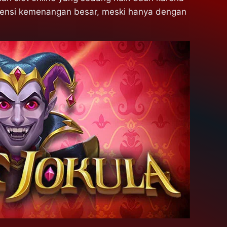
tensi kemenangan besar, meski hanya dengan