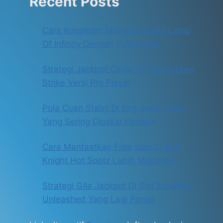
Recent Posts
Cara Konsisten Menang Di Slot Lamp
Of Infinity Dengan Pola Aman
Strategi Jackpot Cepat Di Slot Robber
Strike Versi Pro Player
Pola Cuan Stabil Di Slot Jewel Rush
Yang Sering Dipakai Pemain
Cara Manfaatkan Free Spin Di Slot
Knight Hot Spotz Lebih Maksimal
Strategi Gila Jackpot Di Slot Excalibur
Unleashed Yang Lagi Panas