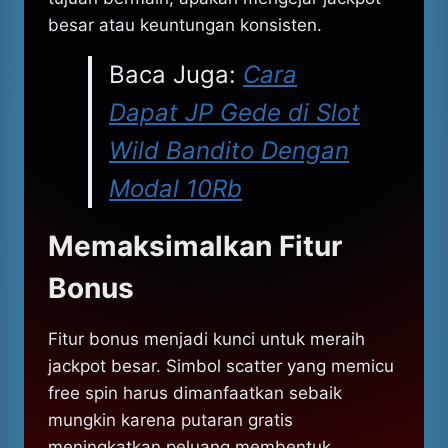
besar atau keuntungan konsisten.
Baca Juga:
Cara
Dapat JP Gede di Slot
Wild Bandito Dengan
Modal 10Rb
Memaksimalkan Fitur
Bonus
Fitur bonus menjadi kunci untuk meraih
jackpot besar. Simbol scatter yang memicu
free spin harus dimanfaatkan sebaik
mungkin karena putaran gratis
meningkatkan peluang membentuk