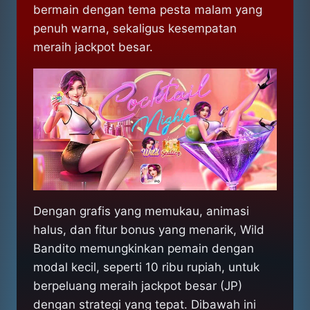
bermain dengan tema pesta malam yang
penuh warna, sekaligus kesempatan
meraih jackpot besar.
Dengan grafis yang memukau, animasi
halus, dan fitur bonus yang menarik, Wild
Bandito memungkinkan pemain dengan
modal kecil, seperti 10 ribu rupiah, untuk
berpeluang meraih jackpot besar (JP)
dengan strategi yang tepat. Dibawah ini