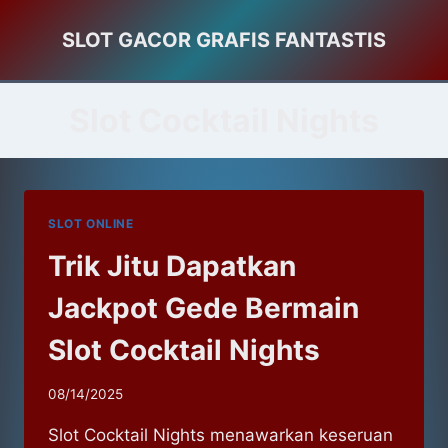
Skip
SLOT GACOR GRAFIS FANTASTIS
to
content
Slot Cocktail Nights
SLOT ONLINE
Trik Jitu Dapatkan
Jackpot Gede Bermain
Slot Cocktail Nights
08/14/2025
Slot Cocktail Nights menawarkan keseruan