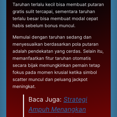
Taruhan terlalu kecil bisa membuat putaran
gratis sulit tercapai, sementara taruhan
terlalu besar bisa membuat modal cepat
habis sebelum bonus muncul.
Memulai dengan taruhan sedang dan
menyesuaikan berdasarkan pola putaran
adalah pendekatan yang cerdas. Selain itu,
memanfaatkan fitur taruhan otomatis
secara bijak memungkinkan pemain tetap
fokus pada momen krusial ketika simbol
scatter muncul dan peluang jackpot
meningkat.
Baca Juga:
Strategi
Ampuh Menangkan