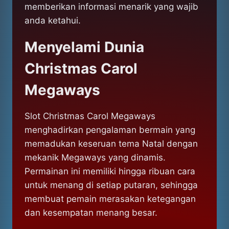
memberikan informasi menarik yang wajib
anda ketahui.
Menyelami Dunia
Christmas Carol
Megaways
Slot Christmas Carol Megaways
menghadirkan pengalaman bermain yang
memadukan keseruan tema Natal dengan
mekanik Megaways yang dinamis.
Permainan ini memiliki hingga ribuan cara
untuk menang di setiap putaran, sehingga
membuat pemain merasakan ketegangan
dan kesempatan menang besar.