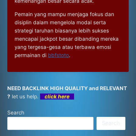
kemenangan besar secara acak.
Pemain yang mampu menjaga fokus dan
disiplin dalam mengelola modal serta
strategi taruhan biasanya lebih sukses
mencapai jackpot besar dibanding mereka
yang tergesa-gesa atau terbawa emosi
permainan di
bbfstoto
.
NEED BACKLINK HIGH QUALITY and RELEVANT
?
let us help.
click here
Search
Search