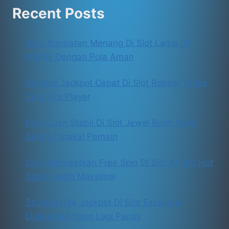
Recent Posts
Cara Konsisten Menang Di Slot Lamp Of
Infinity Dengan Pola Aman
Strategi Jackpot Cepat Di Slot Robber Strike
Versi Pro Player
Pola Cuan Stabil Di Slot Jewel Rush Yang
Sering Dipakai Pemain
Cara Manfaatkan Free Spin Di Slot Knight Hot
Spotz Lebih Maksimal
Strategi Gila Jackpot Di Slot Excalibur
Unleashed Yang Lagi Panas