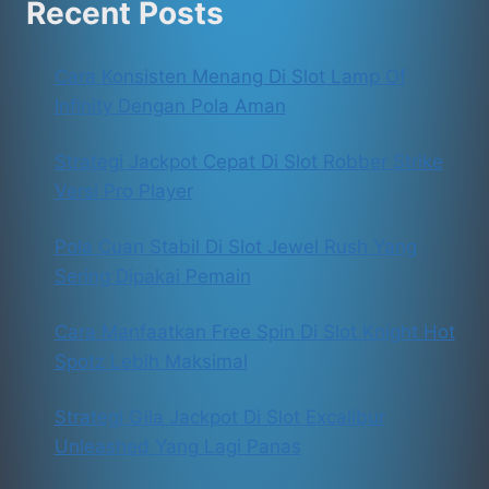
Recent Posts
Cara Konsisten Menang Di Slot Lamp Of
Infinity Dengan Pola Aman
Strategi Jackpot Cepat Di Slot Robber Strike
Versi Pro Player
Pola Cuan Stabil Di Slot Jewel Rush Yang
Sering Dipakai Pemain
Cara Manfaatkan Free Spin Di Slot Knight Hot
Spotz Lebih Maksimal
Strategi Gila Jackpot Di Slot Excalibur
Unleashed Yang Lagi Panas