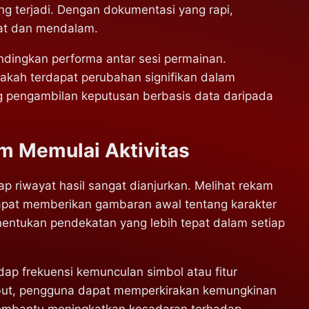
ng terjadi. Dengan dokumentasi yang rapi,
rat dan mendalam.
ndingkan performa antar sesi permainan.
akah terdapat perubahan signifikan dalam
ung pengambilan keputusan berbasis data daripada
m Memulai Aktivitas
p riwayat hasil sangat dianjurkan. Melihat rekam
dapat memberikan gambaran awal tentang karakter
enentukan pendekatan yang lebih tepat dalam setiap
p frekuensi kemunculan simbol atau fitur
ebut, pengguna dapat memperkirakan kemungkinan
 membantu meningkatkan kesadaran terhadap