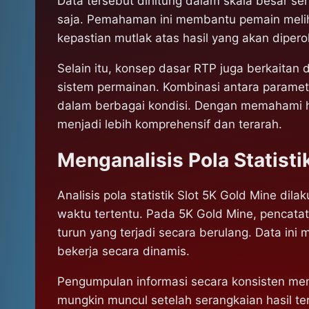
Data tersebut dihitung dalam skala besar se
saja. Pemahaman ini membantu pemain melih
kepastian mutlak atas hasil yang akan dipero
Selain itu, konsep dasar RTP juga berkaitan d
sistem permainan. Kombinasi antara parame
dalam berbagai kondisi. Dengan memahami hu
menjadi lebih komprehensif dan terarah.
Menganalisis Pola Statist
Analisis pola statistik Slot 5K Gold Mine di
waktu tertentu. Pada 5K Gold Mine, pencatat
turun yang terjadi secara berulang. Data i
bekerja secara dinamis.
Pengumpulan informasi secara konsisten m
mungkin muncul setelah serangkaian hasil t