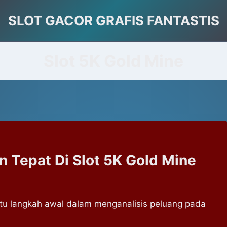
SLOT GACOR GRAFIS FANTASTIS
Slot 5K Gold Mine
Tepat Di Slot 5K Gold Mine
u langkah awal dalam menganalisis peluang pada