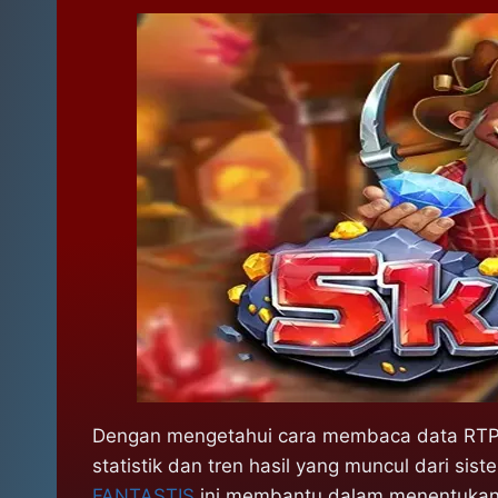
Dengan mengetahui cara membaca data RTP s
statistik dan tren hasil yang muncul dari sis
FANTASTIS
ini membantu dalam menentukan 