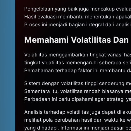
Pengelolaan yang baik juga mencakup evalu
Hasil evaluasi membantu menentukan apakah s
Proses ini menjadi bagian integral dari anal
Memahami Volatilitas Dan
Volatilitas menggambarkan tingkat variasi h
tingkat volatilitas memengaruhi seberapa seri
Pemahaman terhadap faktor ini membantu da
Sistem dengan volatilitas tinggi cenderung me
Sementara itu, volatilitas rendah biasanya men
Perbedaan ini perlu dipahami agar strategi y
Analisis terhadap volatilitas juga dapat dil
melihat pola perubahan hasil dari waktu ke 
yang dihadapi. Informasi ini menjadi dasar 