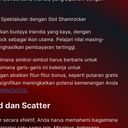
an budaya Irlandia yang kaya, dengan
ock sebagai ikon utama. Pelajari nilai masing-
ghasilkan pembayaran tertinggi.
imana simbol-simbol harus berbaris untuk
mana garis-garis ini bekerja untuk
n abaikan fitur-fitur bonus, seperti putaran gratis
a signifikan meningkatkan potensi kemenangan Anda
 FANTASTIS
.
 dan Scatter
r secara efektif, Anda harus memahami bagaimana
eraksi satu sama lain. Misalnya, beberapa