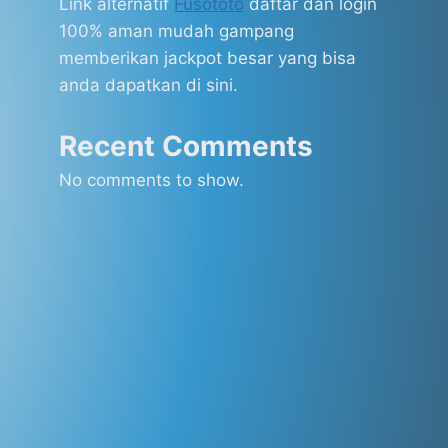
Link alternatif
Fusototo
daftar dan login
100% aman mudah gampang
memberikan jackpot besar yang bisa
anda dapatkan di sini.
Recent Comments
No comments to show.