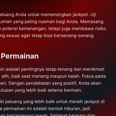
peluang Anda untuk memenangkan jackpot. Uji
jumlah yang paling nyaman bagi Anda. Memasang
an potensi kemenangan, tetapi juga membawa risiko
ng sesuai agar tetap bisa bersenang-senang
 Permainan
main adalah pentingnya tetap tenang dan menikmati
 alih, baik saat menang maupun kalah. Fokus pada
en. Dengan pendekatan yang positif, Anda akan
tusan yang lebih baik selama bermain.
i peluang yang lebih baik untuk meraih jackpot di
permainan ini adalah bentuk hiburan, jadi
 dan bertanggung jawab. Selamat bermain dan