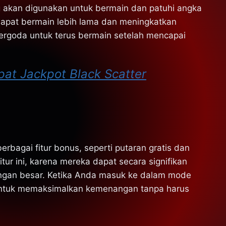
 akan digunakan untuk bermain dan patuhi angka
dapat bermain lebih lama dan meningkatkan
tergoda untuk terus bermain setelah mencapai
at Jackpot Black Scatter
bagai fitur bonus, seperti putaran gratis dan
tur ini, karena mereka dapat secara signifikan
gan besar. Ketika Anda masuk ke dalam mode
 untuk memaksimalkan kemenangan tanpa harus