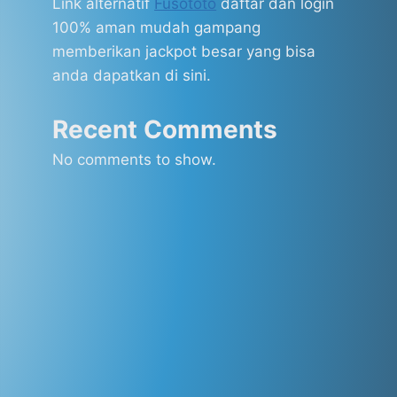
Link alternatif
Fusototo
daftar dan login
100% aman mudah gampang
memberikan jackpot besar yang bisa
anda dapatkan di sini.
Recent Comments
No comments to show.