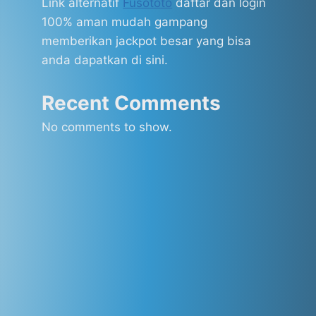
Link alternatif
Fusototo
daftar dan login
100% aman mudah gampang
memberikan jackpot besar yang bisa
anda dapatkan di sini.
Recent Comments
No comments to show.