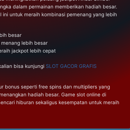
langka dalam permainan memberikan hadiah besar.
 ini untuk meraih kombinasi pemenang yang lebih
bih besar
ng menang lebih besar
raih jackpot lebih cepat
kalian bisa kunjungi
SLOT GACOR GRAFIS
ur bonus seperti free spins dan multipliers yang
enangkan hadiah besar. Game slot online di
encari hiburan sekaligus kesempatan untuk meraih