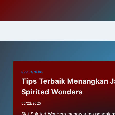
Skip
to
content
SLOT ONLINE
Tips Terbaik Menangkan Ja
Spirited Wonders
02/22/2025
Slot Spirited Wonders menawarkan pengala