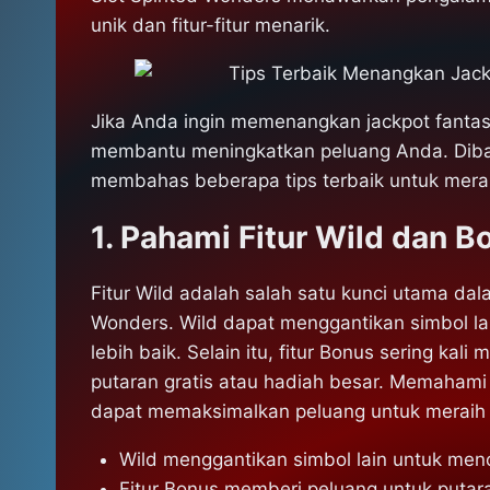
unik dan fitur-fitur menarik.
Jika Anda ingin memenangkan jackpot fantast
membantu meningkatkan peluang Anda. Dib
membahas beberapa tips terbaik untuk meraih
1.
Pahami Fitur Wild dan B
Fitur Wild adalah salah satu kunci utama da
Wonders. Wild dapat menggantikan simbol l
lebih baik. Selain itu, fitur Bonus sering k
putaran gratis atau hadiah besar. Memahami c
dapat memaksimalkan peluang untuk meraih 
Wild menggantikan simbol lain untuk me
Fitur Bonus memberi peluang untuk putara