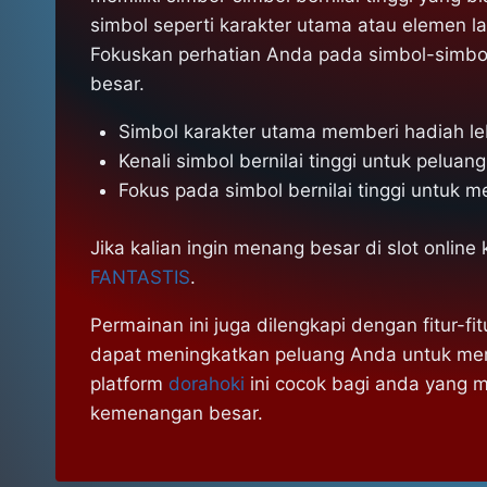
simbol seperti karakter utama atau elemen 
Fokuskan perhatian Anda pada simbol-simbol
besar.
Simbol karakter utama memberi hadiah le
Kenali simbol bernilai tinggi untuk pelua
Fokus pada simbol bernilai tinggi untuk me
Jika kalian ingin menang besar di slot online 
FANTASTIS
.
Permainan ini juga dilengkapi dengan fitur-fit
dapat meningkatkan peluang Anda untuk mem
platform
dorahoki
ini cocok bagi anda yang m
kemenangan besar.