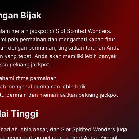
ngan Bijak
alam meraih jackpot di Slot Spirited Wonders.
mi pola permainan dan mengamati kapan fitur
man dengan permainan, tingkatkan taruhan Anda
n yang tepat, Anda akan memiliki lebih banyak
an peluang jackpot.
ahami ritme permainan
lah mengenal permainan lebih baik
tu bermain dan memanfaatkan peluang jackpot
ai Tinggi
hadiah lebih besar, dan Slot Spirited Wonders juga
bisa meningkatkan peluang jackpot Anda. Simbol-