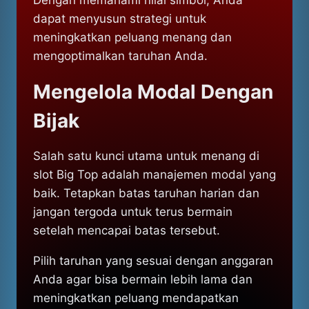
Dengan memahami nilai simbol, Anda
dapat menyusun strategi untuk
meningkatkan peluang menang dan
mengoptimalkan taruhan Anda.
Mengelola Modal Dengan
Bijak
Salah satu kunci utama untuk menang di
slot Big Top adalah manajemen modal yang
baik. Tetapkan batas taruhan harian dan
jangan tergoda untuk terus bermain
setelah mencapai batas tersebut.
Pilih taruhan yang sesuai dengan anggaran
Anda agar bisa bermain lebih lama dan
meningkatkan peluang mendapatkan