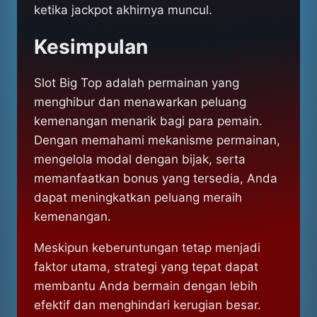
ketika jackpot akhirnya muncul.
Kesimpulan
Slot Big Top adalah permainan yang
menghibur dan menawarkan peluang
kemenangan menarik bagi para pemain.
Dengan memahami mekanisme permainan,
mengelola modal dengan bijak, serta
memanfaatkan bonus yang tersedia, Anda
dapat meningkatkan peluang meraih
kemenangan.
Meskipun keberuntungan tetap menjadi
faktor utama, strategi yang tepat dapat
membantu Anda bermain dengan lebih
efektif dan menghindari kerugian besar.