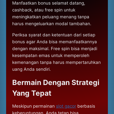
Manfaatkan bonus selamat datang,
cashback, atau free spin untuk
meningkatkan peluang menang tanpa
harus mengeluarkan modal tambahan.
Periksa syarat dan ketentuan dari setiap
bonus agar Anda bisa memanfaatkannya
dengan maksimal. Free spin bisa menjadi
kesempatan emas untuk memperoleh
kemenangan tanpa harus mempertaruhkan
uang Anda sendiri.
Bermain Dengan Strategi
Yang Tepat
Meskipun permainan
slot gacor
berbasis
keberuntungan, Anda tetap bisa