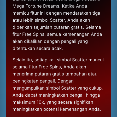
Mega Fortune Dreams. Ketika Anda
memicu fitur ini dengan mendaratkan tiga
atau lebih simbol Scatter, Anda akan
diberikan sejumlah putaran gratis. Selama
fitur Free Spins, semua kemenangan Anda
akan dikalikan dengan pengali yang
ditentukan secara acak.
Selain itu, setiap kali simbol Scatter muncul
selama fitur Free Spins, Anda akan
menerima putaran gratis tambahan atau
peningkatan pengali. Dengan
mengumpulkan simbol Scatter yang cukup,
Anda dapat meningkatkan pengali hingga
maksimum 10x, yang secara signifikan
meningkatkan potensi kemenangan Anda.