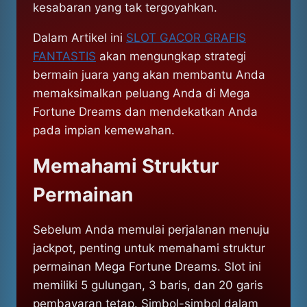
kesabaran yang tak tergoyahkan.
Dalam Artikel ini
SLOT GACOR GRAFIS
FANTASTIS
akan mengungkap strategi
bermain juara yang akan membantu Anda
memaksimalkan peluang Anda di Mega
Fortune Dreams dan mendekatkan Anda
pada impian kemewahan.
Memahami Struktur
Permainan
Sebelum Anda memulai perjalanan menuju
jackpot, penting untuk memahami struktur
permainan Mega Fortune Dreams. Slot ini
memiliki 5 gulungan, 3 baris, dan 20 garis
pembayaran tetap. Simbol-simbol dalam