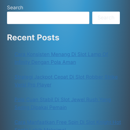
Search
Search
Recent Posts
Cara Konsisten Menang Di Slot Lamp Of
Infinity Dengan Pola Aman
Strategi Jackpot Cepat Di Slot Robber Strike
Versi Pro Player
Pola Cuan Stabil Di Slot Jewel Rush Yang
Sering Dipakai Pemain
Cara Manfaatkan Free Spin Di Slot Knight Hot