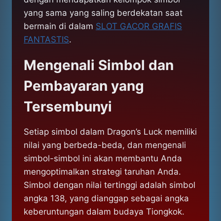
yang sama yang saling berdekatan saat
bermain di dalam
SLOT GACOR GRAFIS
FANTASTIS
.
Mengenali Simbol dan
Pembayaran yang
Tersembunyi
Setiap simbol dalam Dragon’s Luck memiliki
nilai yang berbeda-beda, dan mengenali
simbol-simbol ini akan membantu Anda
mengoptimalkan strategi taruhan Anda.
Simbol dengan nilai tertinggi adalah simbol
angka 138, yang dianggap sebagai angka
keberuntungan dalam budaya Tiongkok.