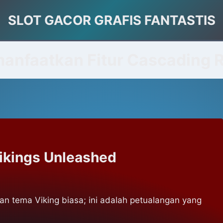
SLOT GACOR GRAFIS FANTASTIS
anfaatkan Fitur Cascading R
Vikings Unleashed
n tema Viking biasa; ini adalah petualangan yang