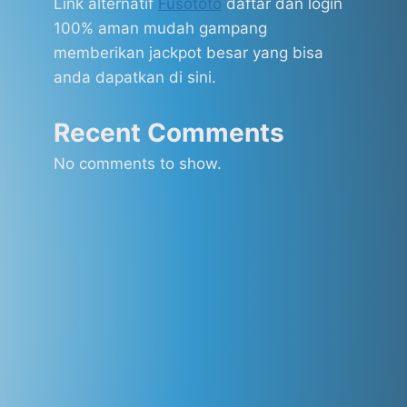
Link alternatif
Fusototo
daftar dan login
100% aman mudah gampang
memberikan jackpot besar yang bisa
anda dapatkan di sini.
Recent Comments
No comments to show.