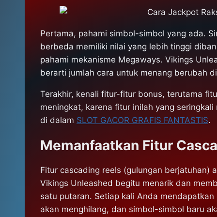
Pertama, pahami simbol-simbol yang ada. Si
berbeda memiliki nilai yang lebih tinggi dib
pahami mekanisme Megaways. Vikings Unle
berarti jumlah cara untuk menang berubah di
Terakhir, kenali fitur-fitur bonus, terutama 
meningkat, karena fitur inilah yang seringk
di dalam
SLOT GACOR GRAFIS FANTASTIS
.
Memanfaatkan Fitur Casca
Fitur cascading reels (gulungan berjatuhan
Vikings Unleashed begitu menarik dan mem
satu putaran. Setiap kali Anda mendapatkan
akan menghilang, dan simbol-simbol baru aka