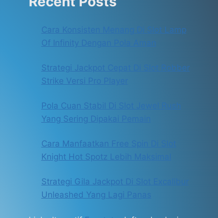
Recent Posts
Cara Konsisten Menang Di Slot Lamp
Of Infinity Dengan Pola Aman
Strategi Jackpot Cepat Di Slot Robber
Strike Versi Pro Player
Pola Cuan Stabil Di Slot Jewel Rush
Yang Sering Dipakai Pemain
Cara Manfaatkan Free Spin Di Slot
Knight Hot Spotz Lebih Maksimal
Strategi Gila Jackpot Di Slot Excalibur
Unleashed Yang Lagi Panas