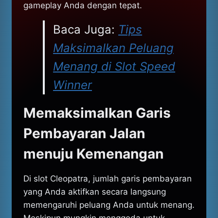
gameplay Anda dengan tepat.
Baca Juga:
Tips
Maksimalkan Peluang
Menang di Slot Speed
Winner
Memaksimalkan Garis
Pembayaran Jalan
menuju Kemenangan
Di slot Cleopatra, jumlah garis pembayaran
yang Anda aktifkan secara langsung
memengaruhi peluang Anda untuk menang.