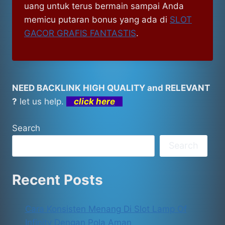
uang untuk terus bermain sampai Anda
memicu putaran bonus yang ada di
SLOT
GACOR GRAFIS FANTASTIS
.
NEED BACKLINK HIGH QUALITY and RELEVANT
?
let us help.
click here
Search
Search
Recent Posts
Cara Konsisten Menang Di Slot Lamp Of
Infinity Dengan Pola Aman