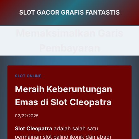
Skip
SLOT GACOR GRAFIS FANTASTIS
to
content
Memaksimalkan Garis
Pembayaran
SLOT ONLINE
Meraih Keberuntungan
Emas di Slot Cleopatra
02/22/2025
Slot Cleopatra
adalah salah satu
permainan slot paling ikonik dan abadi