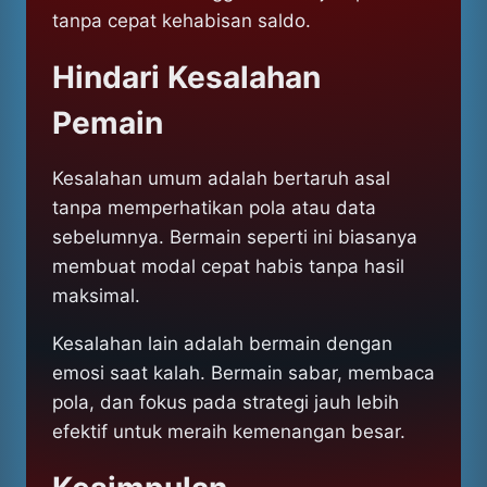
tanpa cepat kehabisan saldo.
Hindari Kesalahan
Pemain
Kesalahan umum adalah bertaruh asal
tanpa memperhatikan pola atau data
sebelumnya. Bermain seperti ini biasanya
membuat modal cepat habis tanpa hasil
maksimal.
Kesalahan lain adalah bermain dengan
emosi saat kalah. Bermain sabar, membaca
pola, dan fokus pada strategi jauh lebih
efektif untuk meraih kemenangan besar.