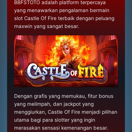
BBFSTOTO adalah platform terpercaya
yang menawarkan pengalaman bermain
slot Castle Of Fire terbaik dengan peluang
maxwin yang sangat besar.
Dengan grafis yang memukau, fitur bonus
yang melimpah, dan jackpot yang
menggiurkan, Castle Of Fire menjadi pilihan
utama bagi para slotter yang ingin
merasakan sensasi kemenangan besar.