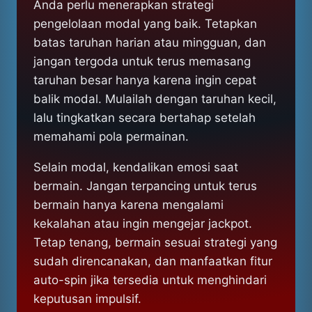
Anda perlu menerapkan strategi
pengelolaan modal yang baik. Tetapkan
batas taruhan harian atau mingguan, dan
jangan tergoda untuk terus memasang
taruhan besar hanya karena ingin cepat
balik modal. Mulailah dengan taruhan kecil,
lalu tingkatkan secara bertahap setelah
memahami pola permainan.
Selain modal, kendalikan emosi saat
bermain. Jangan terpancing untuk terus
bermain hanya karena mengalami
kekalahan atau ingin mengejar jackpot.
Tetap tenang, bermain sesuai strategi yang
sudah direncanakan, dan manfaatkan fitur
auto-spin jika tersedia untuk menghindari
keputusan impulsif.