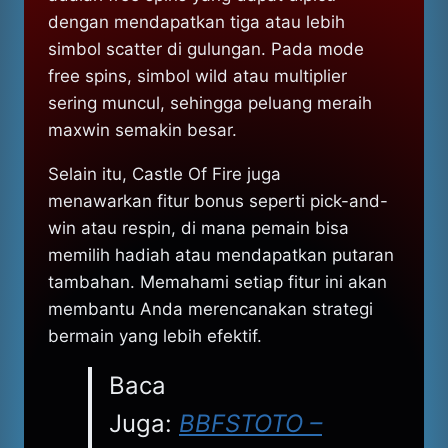
dengan mendapatkan tiga atau lebih
simbol scatter di gulungan. Pada mode
free spins, simbol wild atau multiplier
sering muncul, sehingga peluang meraih
maxwin semakin besar.
Selain itu, Castle Of Fire juga
menawarkan fitur bonus seperti pick-and-
win atau respin, di mana pemain bisa
memilih hadiah atau mendapatkan putaran
tambahan. Memahami setiap fitur ini akan
membantu Anda merencanakan strategi
bermain yang lebih efektif.
Baca
Juga:
BBFSTOTO –