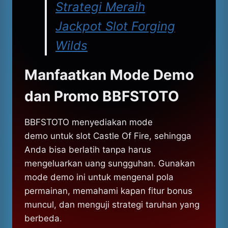
Strategi Meraih
Jackpot Slot Forging
Wilds
Manfaatkan Mode Demo
dan Promo BBFSTOTO
BBFSTOTO menyediakan mode
demo untuk slot Castle Of Fire, sehingga
Anda bisa berlatih tanpa harus
mengeluarkan uang sungguhan
.
Gunakan
mode demo ini untuk mengenal pola
permainan, memahami kapan fitur bonus
muncul, dan menguji strategi taruhan yang
berbeda.