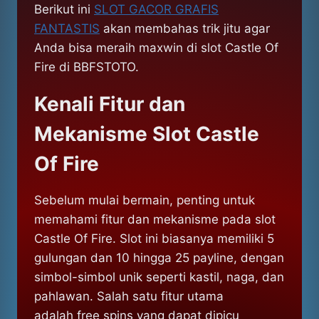
Berikut ini
SLOT GACOR GRAFIS
FANTASTIS
akan membahas trik jitu agar
Anda bisa meraih maxwin di slot Castle Of
Fire di BBFSTOTO.
Kenali Fitur dan
Mekanisme Slot Castle
Of Fire
Sebelum mulai bermain, penting untuk
memahami fitur dan mekanisme pada slot
Castle Of Fire. Slot ini biasanya memiliki 5
gulungan dan 10 hingga 25 payline, dengan
simbol-simbol unik seperti kastil, naga, dan
pahlawan. Salah satu fitur utama
adalah free spins yang dapat dipicu