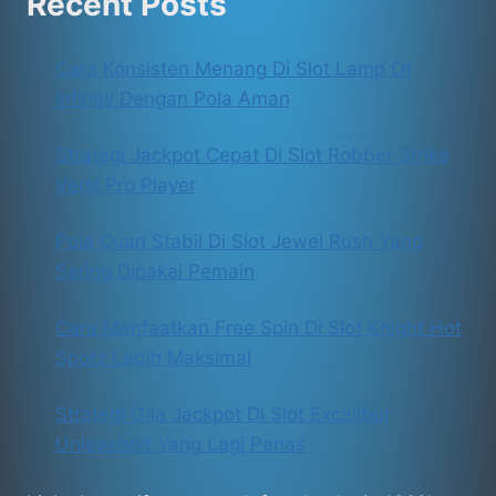
Recent Posts
Cara Konsisten Menang Di Slot Lamp Of
Infinity Dengan Pola Aman
Strategi Jackpot Cepat Di Slot Robber Strike
Versi Pro Player
Pola Cuan Stabil Di Slot Jewel Rush Yang
Sering Dipakai Pemain
Cara Manfaatkan Free Spin Di Slot Knight Hot
Spotz Lebih Maksimal
Strategi Gila Jackpot Di Slot Excalibur
Unleashed Yang Lagi Panas