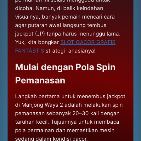
dicoba. Namun, di balik keindahan
visualnya, banyak pemain mencari cara
agar putaran awal langsung tembus
jackpot (JP) tanpa harus menunggu lama.
Yuk, kita bongkar
SLOT GACOR GRAFIS
FANTASTIS
strategi rahasianya!
Mulai dengan Pola Spin
Pemanasan
Langkah pertama untuk menembus jackpot
di Mahjong Ways 2 adalah melakukan spin
pemanasan sebanyak 20–30 kali dengan
taruhan kecil. Tujuannya untuk membaca
pola permainan dan memastikan mesin
sedang dalam kondisi gacor.