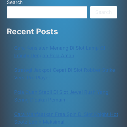
Search
Search
Recent Posts
Cara Konsisten Menang Di Slot Lamp Of
Infinity Dengan Pola Aman
Strategi Jackpot Cepat Di Slot Robber Strike
Versi Pro Player
Pola Cuan Stabil Di Slot Jewel Rush Yang
Sering Dipakai Pemain
Cara Manfaatkan Free Spin Di Slot Knight Hot
Spotz Lebih Maksimal