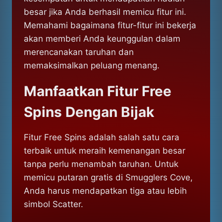
besar jika Anda berhasil memicu fitur ini.
Memahami bagaimana fitur-fitur ini bekerja
akan memberi Anda keunggulan dalam
merencanakan taruhan dan
memaksimalkan peluang menang.
Manfaatkan Fitur Free
Spins Dengan Bijak
Fitur Free Spins adalah salah satu cara
terbaik untuk meraih kemenangan besar
tanpa perlu menambah taruhan. Untuk
memicu putaran gratis di Smugglers Cove,
Anda harus mendapatkan tiga atau lebih
simbol Scatter.