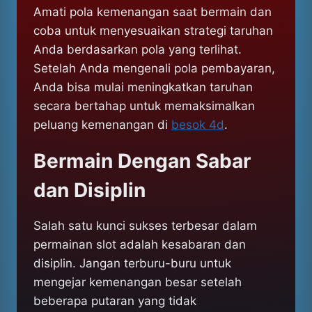
Amati pola kemenangan saat bermain dan
coba untuk menyesuaikan strategi taruhan
Anda berdasarkan pola yang terlihat.
Setelah Anda mengenali pola pembayaran,
Anda bisa mulai meningkatkan taruhan
secara bertahap untuk memaksimalkan
peluang kemenangan di
besok 4d
.
Bermain Dengan Sabar
dan Disiplin
Salah satu kunci sukses terbesar dalam
permainan slot adalah kesabaran dan
disiplin. Jangan terburu-buru untuk
mengejar kemenangan besar setelah
beberapa putaran yang tidak