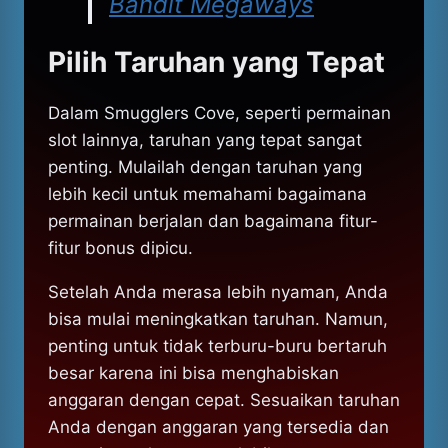
Bandit Megaways
Pilih Taruhan yang Tepat
Dalam Smugglers Cove, seperti permainan
slot lainnya, taruhan yang tepat sangat
penting. Mulailah dengan taruhan yang
lebih kecil untuk memahami bagaimana
permainan berjalan dan bagaimana fitur-
fitur bonus dipicu.
Setelah Anda merasa lebih nyaman, Anda
bisa mulai meningkatkan taruhan. Namun,
penting untuk tidak terburu-buru bertaruh
besar karena ini bisa menghabiskan
anggaran dengan cepat. Sesuaikan taruhan
Anda dengan anggaran yang tersedia dan