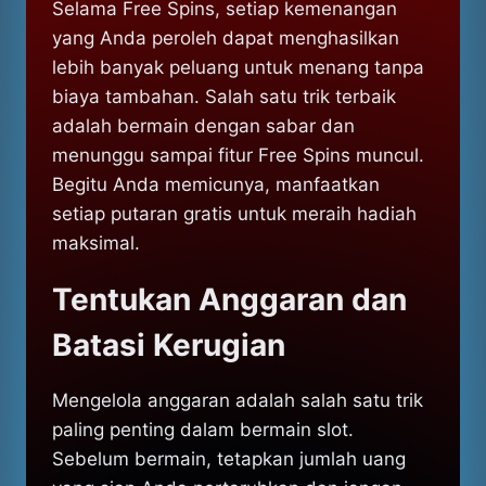
Selama Free Spins, setiap kemenangan
yang Anda peroleh dapat menghasilkan
lebih banyak peluang untuk menang tanpa
biaya tambahan. Salah satu trik terbaik
adalah bermain dengan sabar dan
menunggu sampai fitur Free Spins muncul.
Begitu Anda memicunya, manfaatkan
setiap putaran gratis untuk meraih hadiah
maksimal.
Tentukan Anggaran dan
Batasi Kerugian
Mengelola anggaran adalah salah satu trik
paling penting dalam bermain slot.
Sebelum bermain, tetapkan jumlah uang