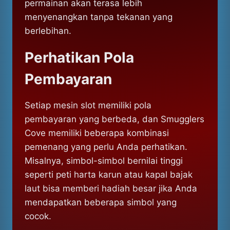
permainan akan terasa lebih
menyenangkan tanpa tekanan yang
berlebihan.
Perhatikan Pola
Pembayaran
Setiap mesin slot memiliki pola
pembayaran yang berbeda, dan Smugglers
Cove memiliki beberapa kombinasi
pemenang yang perlu Anda perhatikan.
Misalnya, simbol-simbol bernilai tinggi
seperti peti harta karun atau kapal bajak
laut bisa memberi hadiah besar jika Anda
mendapatkan beberapa simbol yang
cocok.