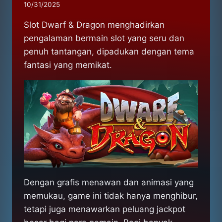
10/31/2025
Slot Dwarf & Dragon menghadirkan
pengalaman bermain slot yang seru dan
penuh tantangan, dipadukan dengan tema
fantasi yang memikat.
Dengan grafis menawan dan animasi yang
memukau, game ini tidak hanya menghibur,
tetapi juga menawarkan peluang jackpot