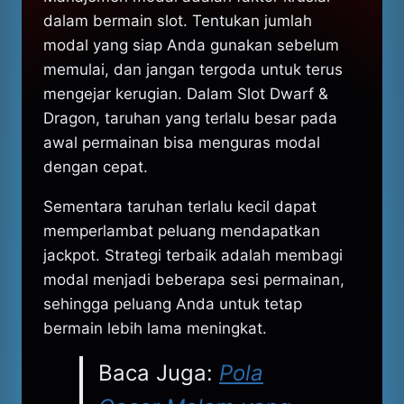
dalam bermain slot. Tentukan jumlah
modal yang siap Anda gunakan sebelum
memulai, dan jangan tergoda untuk terus
mengejar kerugian. Dalam Slot Dwarf &
Dragon, taruhan yang terlalu besar pada
awal permainan bisa menguras modal
dengan cepat.
Sementara taruhan terlalu kecil dapat
memperlambat peluang mendapatkan
jackpot. Strategi terbaik adalah membagi
modal menjadi beberapa sesi permainan,
sehingga peluang Anda untuk tetap
bermain lebih lama meningkat.
Baca Juga:
Pola