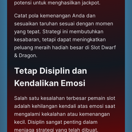
potensi untuk menghasilkan jackpot.
Catat pola kemenangan Anda dan
sesuaikan taruhan sesuai dengan momen
yang tepat. Strategi ini membutuhkan
kesabaran, tetapi dapat meningkatkan
peluang meraih hadiah besar di Slot Dwarf
& Dragon.
Tetap Disiplin dan
Kendalikan Emosi
Salah satu kesalahan terbesar pemain slot
adalah kehilangan kendali atas emosi saat
mengalami kekalahan atau kemenangan
kecil. Disiplin sangat penting dalam
menjaga strategi yang telah dibuat.