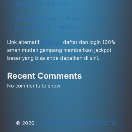
Spotz Lebih Maksimal
Strategi Gila Jackpot Di Slot Excalibur
Unleashed Yang Lagi Panas
Link alternatif
Fusototo
daftar dan login 100%
aman mudah gampang memberikan jackpot
besar yang bisa anda dapatkan di sini.
Recent Comments
No comments to show.
© 2026
SLOT GACOR GRAFIS FANTASTIS