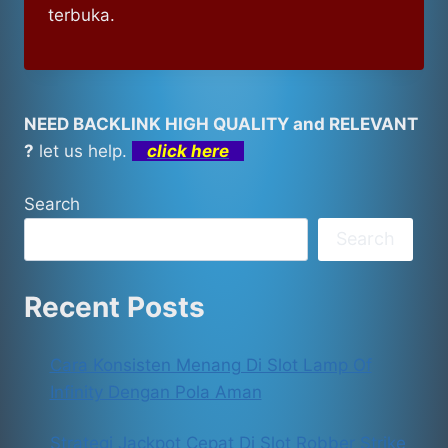
terbuka.
NEED BACKLINK HIGH QUALITY and RELEVANT
?
let us help.
click here
Search
Search
Recent Posts
Cara Konsisten Menang Di Slot Lamp Of
Infinity Dengan Pola Aman
Strategi Jackpot Cepat Di Slot Robber Strike