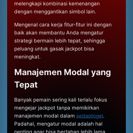
melengkapi kombinasi kemenangan
dengan menggantikan simbol lain.
Mengenal cara kerja fitur-fitur ini dengan
baik akan membantu Anda mengatur
strategi bermain lebih tepat, sehingga
peluang untuk gasak jackpot bisa
meningkat.
Manajemen Modal yang
Tepat
Banyak pemain sering kali terlalu fokus
mengejar jackpot tanpa memikirkan
manajemen modal dalam
sedaptogel
.
Padahal, mengatur modal adalah hal
penting agar bisa bertahan lebih lama