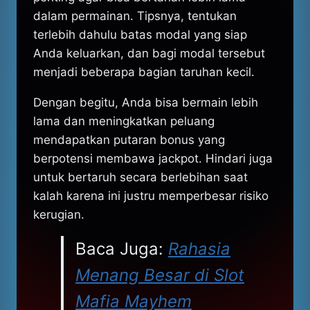
dalam permainan. Tipsnya, tentukan
terlebih dahulu batas modal yang siap
Anda keluarkan, dan bagi modal tersebut
menjadi beberapa bagian taruhan kecil.
Dengan begitu, Anda bisa bermain lebih
lama dan meningkatkan peluang
mendapatkan putaran bonus yang
berpotensi membawa jackpot. Hindari juga
untuk bertaruh secara berlebihan saat
kalah karena ini justru memperbesar risiko
kerugian.
Baca Juga:
Rahasia
Menang Besar di Slot
Mafia Mayhem