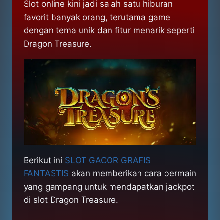
Slot online kini jadi salah satu hiburan
favorit banyak orang, terutama game
dengan tema unik dan fitur menarik seperti
Dragon Treasure.
Berikut ini
SLOT GACOR GRAFIS
FANTASTIS
akan memberikan cara bermain
yang gampang untuk mendapatkan jackpot
di slot Dragon Treasure.