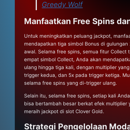
Greedy Wolf
Manfaatkan Free Spins dan 
Untuk meningkatkan peluang jackpot, manfaat
mendapatkan tiga simbol Bonus di gulungan 
awal. Selama free spins, semua fitur Collect
empat simbol Collect, Anda akan mendapatkan 
ulang hingga tiga kali, dengan multiplier ya
trigger kedua, dan 5x pada trigger ketiga. M
selama free spins yang di-trigger ulang
.
Selain itu, selama free spins, setiap kali A
bisa bertambah besar berkat efek multiplier 
meraih jackpot di slot Clover Gold.
Strategi Pengelolaan Moda