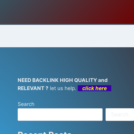
NEED BACKLINK HIGH QUALITY and
RELEVANT ?
let us help.
click here
Search
Search