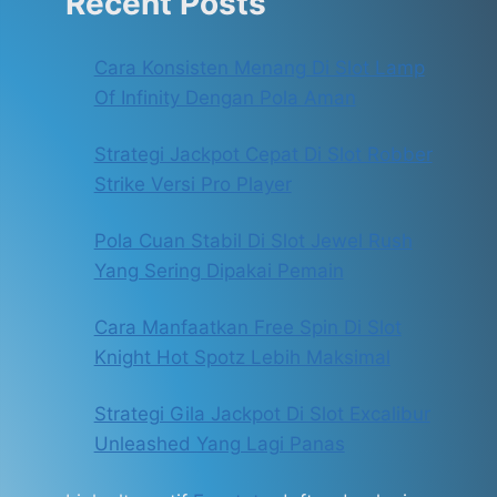
Recent Posts
Cara Konsisten Menang Di Slot Lamp
Of Infinity Dengan Pola Aman
Strategi Jackpot Cepat Di Slot Robber
Strike Versi Pro Player
Pola Cuan Stabil Di Slot Jewel Rush
Yang Sering Dipakai Pemain
Cara Manfaatkan Free Spin Di Slot
Knight Hot Spotz Lebih Maksimal
Strategi Gila Jackpot Di Slot Excalibur
Unleashed Yang Lagi Panas