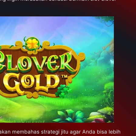
kan membahas strategi jitu agar Anda bisa lebih