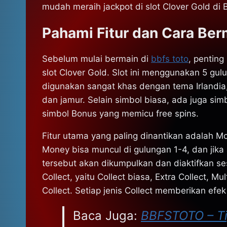
mudah meraih jackpot di slot Clover Gold d
Pahami Fitur dan Cara Ber
Sebelum mulai bermain di
bbfs toto
, pentin
slot Clover Gold. Slot ini menggunakan 5 gul
digunakan sangat khas dengan tema Irlandia,
dan jamur. Selain simbol biasa, ada juga sim
simbol Bonus yang memicu free spins.
Fitur utama yang paling dinantikan adalah Mo
Money bisa muncul di gulungan 1-4, dan jika 
tersebut akan dikumpulkan dan diaktifkan ses
Collect, yaitu Collect biasa, Extra Collect, Mu
Collect. Setiap jenis Collect memberikan e
Baca Juga:
BBFSTOTO – T