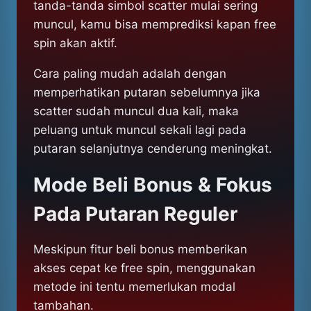
tanda-tanda simbol scatter mulai sering
muncul, kamu bisa memprediksi kapan free
spin akan aktif.
Cara paling mudah adalah dengan
memperhatikan putaran sebelumnya jika
scatter sudah muncul dua kali, maka
peluang untuk muncul sekali lagi pada
putaran selanjutnya cenderung meningkat.
Mode Beli Bonus & Fokus
Pada Putaran Reguler
Meskipun fitur beli bonus memberikan
akses cepat ke free spin, menggunakan
metode ini tentu memerlukan modal
tambahan.