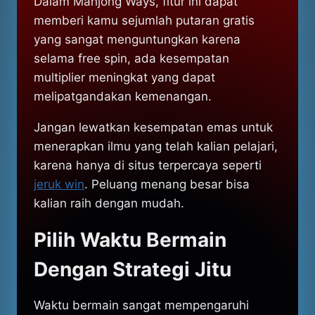
Dalam Mahjong Ways, fitur ini dapat
memberi kamu sejumlah putaran gratis
yang sangat menguntungkan karena
selama free spin, ada kesempatan
multiplier meningkat yang dapat
melipatgandakan kemenangan.
Jangan lewatkan kesempatan emas untuk
menerapkan ilmu yang telah kalian pelajari,
karena hanya di situs terpercaya seperti
jeruk win
. Peluang menang besar bisa
kalian raih dengan mudah.
Pilih Waktu Bermain
Dengan Strategi Jitu
Waktu bermain sangat mempengaruhi