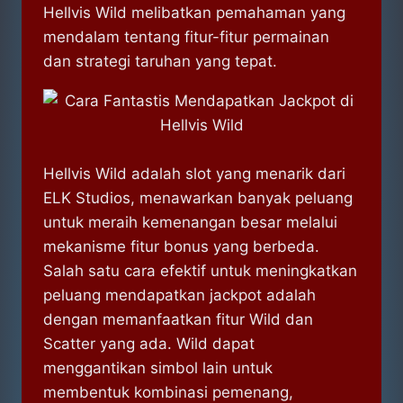
Hellvis Wild melibatkan pemahaman yang
mendalam tentang fitur-fitur permainan
dan strategi taruhan yang tepat.
Hellvis Wild adalah slot yang menarik dari
ELK Studios, menawarkan banyak peluang
untuk meraih kemenangan besar melalui
mekanisme fitur bonus yang berbeda.
Salah satu cara efektif untuk meningkatkan
peluang mendapatkan jackpot adalah
dengan memanfaatkan fitur Wild dan
Scatter yang ada. Wild dapat
menggantikan simbol lain untuk
membentuk kombinasi pemenang,