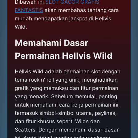
Dibawah ini
SLOT GACOR GRAFIS
FANTASTIS
akan membahas tentang cara
mudah mendapatkan jackpot di Hellvis
Wild.
Memahami Dasar
Permainan Hellvis Wild
Hellvis Wild adalah permainan slot dengan
tema rock n’ roll yang unik, menghadirkan
grafik yang memukau dan fitur permainan
yang menarik. Sebelum memulai, penting
untuk memahami cara kerja permainan ini,
termasuk simbol-simbol utama, paylines,
dan fitur khusus seperti Wilds dan
Scatters. Dengan memahami dasar-dasar