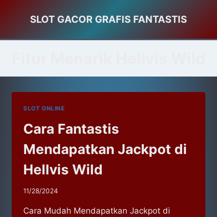
Skip
SLOT GACOR GRAFIS FANTASTIS
to
content
Fitur Menarik Hellvis Wild
SLOT ONLINE
Cara Fantastis
Mendapatkan Jackpot di
Hellvis Wild
11/28/2024
Cara Mudah Mendapatkan Jackpot di