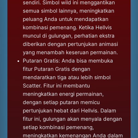
sendiri. Simbol wild ini menggantikan
semua simbol lainnya, meningkatkan
peluang Anda untuk mendapatkan
kombinasi pemenang. Ketika Hellvis
muncul di gulungan, perhatian ekstra
diberikan dengan pertunjukan animasi
yang menambah keseruan permainan.
Putaran Gratis: Anda bisa membuka
fitur Putaran Gratis dengan
mendaratkan tiga atau lebih simbol
Scatter. Fitur ini membantu
meningkatkan energi permainan,
dengan setiap putaran memicu
pertunjukan hebat dari Hellvis. Dalam
fitur ini, gulungan akan menyala dengan
setiap kombinasi pemenang,
meningkatkan kemenangan Anda dalam