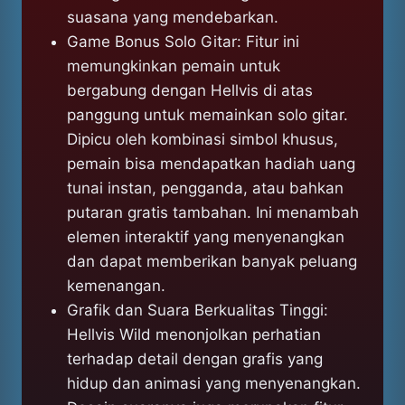
suasana yang mendebarkan.
Game Bonus Solo Gitar: Fitur ini
memungkinkan pemain untuk
bergabung dengan Hellvis di atas
panggung untuk memainkan solo gitar.
Dipicu oleh kombinasi simbol khusus,
pemain bisa mendapatkan hadiah uang
tunai instan, pengganda, atau bahkan
putaran gratis tambahan. Ini menambah
elemen interaktif yang menyenangkan
dan dapat memberikan banyak peluang
kemenangan.
Grafik dan Suara Berkualitas Tinggi:
Hellvis Wild menonjolkan perhatian
terhadap detail dengan grafis yang
hidup dan animasi yang menyenangkan.