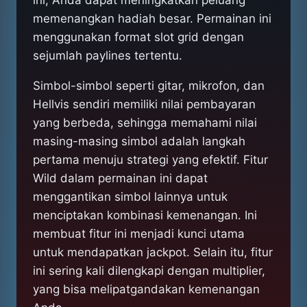
ini, Anda dapat meningkatkan peluang
memenangkan hadiah besar. Permainan ini
menggunakan format slot grid dengan
sejumlah paylines tertentu.
Simbol-simbol seperti gitar, mikrofon, dan
Hellvis sendiri memiliki nilai pembayaran
yang berbeda, sehingga memahami nilai
masing-masing simbol adalah langkah
pertama menuju strategi yang efektif. Fitur
Wild dalam permainan ini dapat
menggantikan simbol lainnya untuk
menciptakan kombinasi kemenangan. Ini
membuat fitur ini menjadi kunci utama
untuk mendapatkan jackpot. Selain itu, fitur
ini sering kali dilengkapi dengan multiplier,
yang bisa melipatgandakan kemenangan