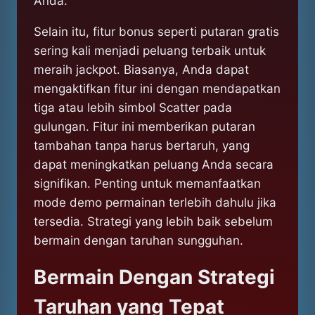
Anda.
Selain itu, fitur bonus seperti putaran gratis
sering kali menjadi peluang terbaik untuk
meraih jackpot. Biasanya, Anda dapat
mengaktifkan fitur ini dengan mendapatkan
tiga atau lebih simbol Scatter pada
gulungan. Fitur ini memberikan putaran
tambahan tanpa harus bertaruh, yang
dapat meningkatkan peluang Anda secara
signifikan. Penting untuk memanfaatkan
mode demo permainan terlebih dahulu jika
tersedia. Strategi yang lebih baik sebelum
bermain dengan taruhan sungguhan.
Bermain Dengan Strategi
Taruhan yang Tepat