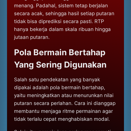
menang. Padahal, sistem tetap berjalan
secara acak, sehingga hasil setiap putaran
tidak bisa diprediksi secara pasti. RTP
hanya bekerja dalam skala ribuan hingga
jutaan putaran.
Pola Bermain Bertahap
Yang Sering Digunakan
Salah satu pendekatan yang banyak
dipakai adalah pola bermain bertahap,
yaitu meningkatkan atau menurunkan nilai
putaran secara perlahan. Cara ini dianggap
membantu menjaga ritme permainan agar
tidak terlalu cepat menghabiskan modal.