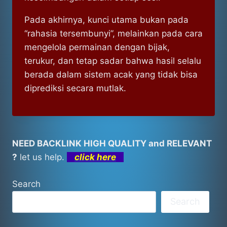
Pada akhirnya, kunci utama bukan pada
“rahasia tersembunyi”, melainkan pada cara
mengelola permainan dengan bijak,
terukur, dan tetap sadar bahwa hasil selalu
berada dalam sistem acak yang tidak bisa
diprediksi secara mutlak.
NEED BACKLINK HIGH QUALITY and RELEVANT
?
let us help.
click here
Search
Search