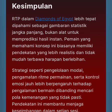
Kesimpulan
RTP dalam
Diamonds of Egypt
lebih tepat
dipahami sebagai gambaran statistik
jangka panjang, bukan alat untuk
memprediksi hasil instan. Pemain yang
memahami konsep ini biasanya memiliki
pendekatan yang lebih realistis dan tidak
mudah terbawa harapan berlebihan.
Strategi seperti pengelolaan modal,
pengamatan ritme permainan, serta kontrol
emosi jauh lebih berpengaruh terhadap
pengalaman bermain dibanding mencari
pola kemenangan yang tidak pasti.
Pendekatan ini membantu menjaga
keseimbangan dalam setiap sesi.