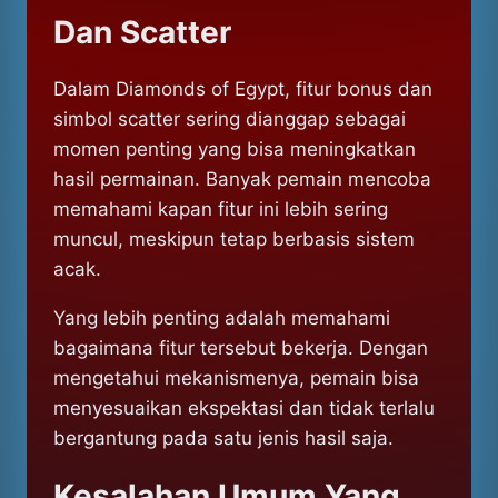
Dan Scatter
Dalam Diamonds of Egypt, fitur bonus dan
simbol scatter sering dianggap sebagai
momen penting yang bisa meningkatkan
hasil permainan. Banyak pemain mencoba
memahami kapan fitur ini lebih sering
muncul, meskipun tetap berbasis sistem
acak.
Yang lebih penting adalah memahami
bagaimana fitur tersebut bekerja. Dengan
mengetahui mekanismenya, pemain bisa
menyesuaikan ekspektasi dan tidak terlalu
bergantung pada satu jenis hasil saja.
Kesalahan Umum Yang