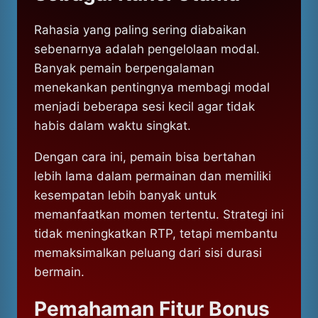
Rahasia yang paling sering diabaikan
sebenarnya adalah pengelolaan modal.
Banyak pemain berpengalaman
menekankan pentingnya membagi modal
menjadi beberapa sesi kecil agar tidak
habis dalam waktu singkat.
Dengan cara ini, pemain bisa bertahan
lebih lama dalam permainan dan memiliki
kesempatan lebih banyak untuk
memanfaatkan momen tertentu. Strategi ini
tidak meningkatkan RTP, tetapi membantu
memaksimalkan peluang dari sisi durasi
bermain.
Pemahaman Fitur Bonus