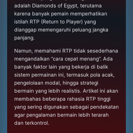
adalah Diamonds of Egypt, terutama
karena banyak pemain memperhatikan
istilah RTP (Return to Player) yang
dianggap memengaruhi peluang jangka
panjang.
Namun, memahami RTP tidak sesederhana
mengandalkan “cara cepat menang”. Ada
banyak faktor lain yang bekerja di balik
sistem permainan ini, termasuk pola acak,
pengelolaan modal, hingga strategi
bermain yang lebih realistis. Artikel ini akan
membahas beberapa rahasia RTP tinggi
yang sering digunakan sebagai pendekatan
agar pengalaman bermain lebih terarah
dan terkontrol.