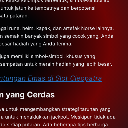
al. Ketika kelompok terbentuk, simbol-simbol itu
untuk jatuh ke tempatnya dan berpotensi
atu putaran.
gai rune, helm, kapak, dan artefak Norse lainnya.
dan semakin banyak simbol yang cocok yang. Anda
esar hadiah yang Anda terima.
 juga memiliki simbol-simbol. khusus yang
empatan untuk meraih hadiah yang lebih besar.
ntungan Emas di Slot Cleopatra
n yang Cerdas
ya untuk mengembangkan strategi taruhan yang
a untuk menaklukkan jackpot. Meskipun tidak ada
a setiap putaran. Ada beberapa tips berharga