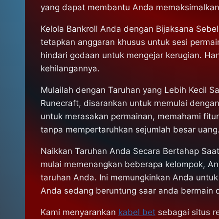
yang dapat membantu Anda memaksimalkan
Kelola Bankroll Anda dengan Bijaksana Sebe
tetapkan anggaran khusus untuk sesi permai
hindari godaan untuk mengejar kerugian. H
kehilangannya.
Mulailah dengan Taruhan yang Lebih Kecil Sa
Runecraft, disarankan untuk memulai dengan
untuk merasakan permainan, memahami fitur
tanpa mempertaruhkan sejumlah besar uang
Naikkan Taruhan Anda Secara Bertahap Saa
mulai memenangkan beberapa kelompok, And
taruhan Anda. Ini memungkinkan Anda untu
Anda sedang beruntung saar anda bermain 
Kami menyarankan
kabel bet
sebagai situs r