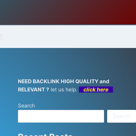
t
NEED BACKLINK HIGH QUALITY and
RELEVANT ?
let us help.
click here
Search
Search