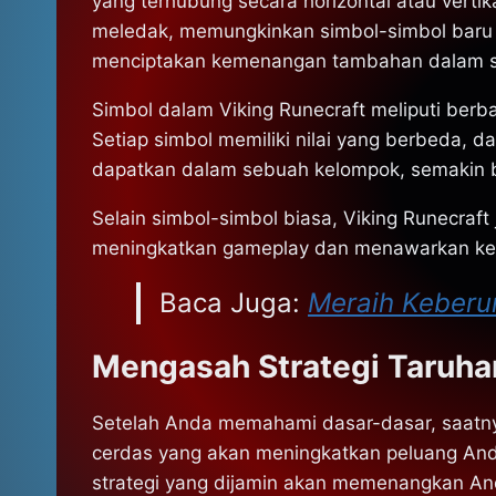
yang terhubung secara horizontal atau vertik
meledak, memungkinkan simbol-simbol baru 
menciptakan kemenangan tambahan dalam s
Simbol dalam Viking Runecraft meliputi berba
Setiap simbol memiliki nilai yang berbeda, 
dapatkan dalam sebuah kelompok, semakin b
Selain simbol-simbol biasa, Viking Runecraft
meningkatkan gameplay dan menawarkan kes
Baca Juga:
Meraih Keberu
Mengasah Strategi Taruha
Setelah Anda memahami dasar-dasar, saatn
cerdas yang akan meningkatkan peluang And
strategi yang dijamin akan memenangkan And