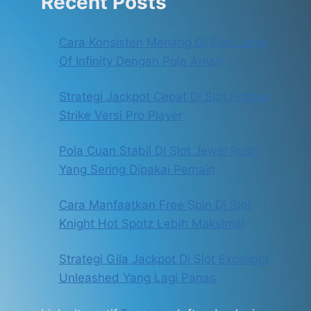
Recent Posts
Cara Konsisten Menang Di Slot Lamp
Of Infinity Dengan Pola Aman
Strategi Jackpot Cepat Di Slot Robber
Strike Versi Pro Player
Pola Cuan Stabil Di Slot Jewel Rush
Yang Sering Dipakai Pemain
Cara Manfaatkan Free Spin Di Slot
Knight Hot Spotz Lebih Maksimal
Strategi Gila Jackpot Di Slot Excalibur
Unleashed Yang Lagi Panas