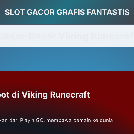
SLOT GACOR GRAFIS FANTASTIS
Dasar-Dasar Viking Runecraf
ot di Viking Runecraft
kan dari Play’n GO, membawa pemain ke dunia
.