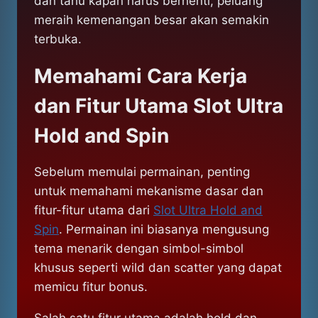
dan tahu kapan harus berhenti, peluang
meraih kemenangan besar akan semakin
terbuka.
Memahami Cara Kerja
dan Fitur Utama Slot Ultra
Hold and Spin
Sebelum memulai permainan, penting
untuk memahami mekanisme dasar dan
fitur-fitur utama dari
Slot Ultra Hold and
Spin
. Permainan ini biasanya mengusung
tema menarik dengan simbol-simbol
khusus seperti wild dan scatter yang dapat
memicu fitur bonus.