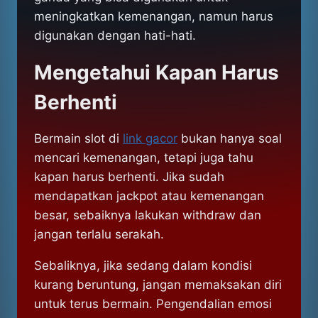
meningkatkan kemenangan, namun harus
digunakan dengan hati-hati.
Mengetahui Kapan Harus
Berhenti
Bermain slot di
link gacor
bukan hanya soal
mencari kemenangan, tetapi juga tahu
kapan harus berhenti. Jika sudah
mendapatkan jackpot atau kemenangan
besar, sebaiknya lakukan withdraw dan
jangan terlalu serakah.
Sebaliknya, jika sedang dalam kondisi
kurang beruntung, jangan memaksakan diri
untuk terus bermain. Pengendalian emosi