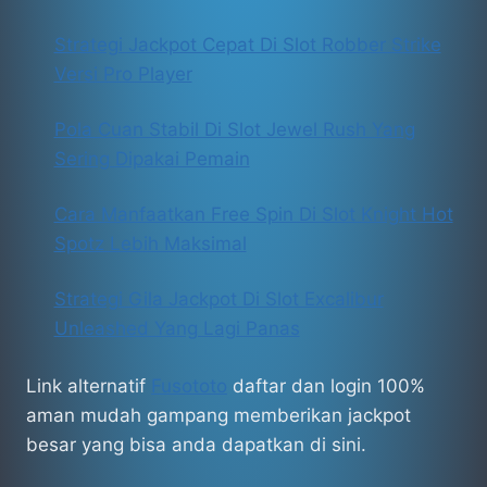
Strategi Jackpot Cepat Di Slot Robber Strike
Versi Pro Player
Pola Cuan Stabil Di Slot Jewel Rush Yang
Sering Dipakai Pemain
Cara Manfaatkan Free Spin Di Slot Knight Hot
Spotz Lebih Maksimal
Strategi Gila Jackpot Di Slot Excalibur
Unleashed Yang Lagi Panas
Link alternatif
Fusototo
daftar dan login 100%
aman mudah gampang memberikan jackpot
besar yang bisa anda dapatkan di sini.