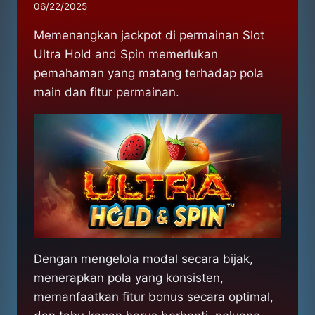
06/22/2025
Memenangkan jackpot di permainan Slot
Ultra Hold and Spin memerlukan
pemahaman yang matang terhadap pola
main dan fitur permainan.
Dengan mengelola modal secara bijak,
menerapkan pola yang konsisten,
memanfaatkan fitur bonus secara optimal,