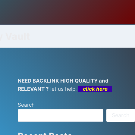
y Vault
NEED BACKLINK HIGH QUALITY and
RELEVANT ?
let us help.
click here
Search
Search