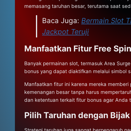
memasang taruhan besar, terutama saat sed
Baca Juga:
Bermain Slot 
Jackpot Teruji
Manfaatkan Fitur Free Spi
Banyak permainan slot, termasuk Area Surge 
bonus yang dapat diaktifkan melalui simbol sc
Manfaatkan fitur ini karena mereka member
kemenangan besar tanpa harus mempertaruhk
dan ketentuan terkait fitur bonus agar Anda
Pilih Taruhan dengan Bijak
Strategi taruhan juga sangat berpengaruh p