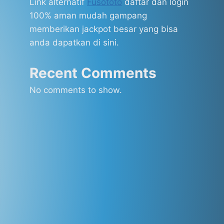
Link alternatif
Fusototo
daftar dan login
100% aman mudah gampang
memberikan jackpot besar yang bisa
anda dapatkan di sini.
Recent Comments
No comments to show.