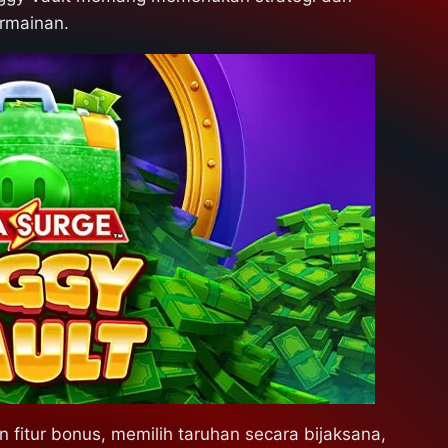
rmainan.
fitur bonus, memilih taruhan secara bijaksana,