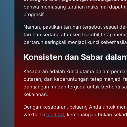
bahwa memasang taruhan maksimal dapat m
progresif.
Namun, pastikan taruhan tersebut sesuai de
taruhan sedang atau kecil sambil tetap mem
bertaruh seringkali menjadi kunci keberhasila
Konsisten dan Sabar dala
Kesabaran adalah kunci utama dalam permaina
putaran, dan keberuntungan tetap menjadi fa
dan jangan mudah tergoda untuk berhenti s
kekalahan.
Dengan kesabaran, peluang Anda untuk mend
waktu. Di
bibit 4d
, kemenangan bukan sekada