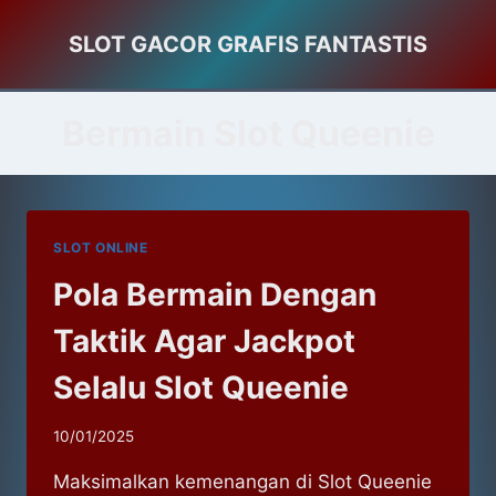
Skip
SLOT GACOR GRAFIS FANTASTIS
to
content
Bermain Slot Queenie
SLOT ONLINE
Pola Bermain Dengan
Taktik Agar Jackpot
Selalu Slot Queenie
10/01/2025
Maksimalkan kemenangan di Slot Queenie