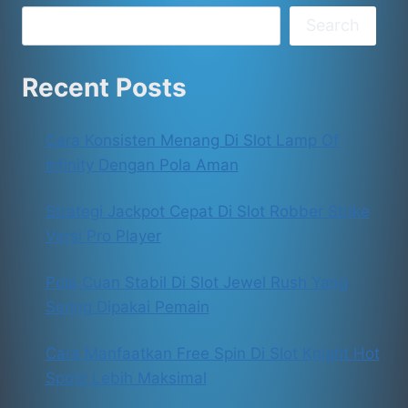
Search
Recent Posts
Cara Konsisten Menang Di Slot Lamp Of
Infinity Dengan Pola Aman
Strategi Jackpot Cepat Di Slot Robber Strike
Versi Pro Player
Pola Cuan Stabil Di Slot Jewel Rush Yang
Sering Dipakai Pemain
Cara Manfaatkan Free Spin Di Slot Knight Hot
Spotz Lebih Maksimal