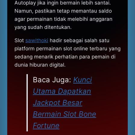
Autoplay jika ingin bermain lebih santai.
Namun, pastikan tetap memantau saldo
agar permainan tidak melebihi anggaran
yang sudah ditentukan.
Slot
sawithoki
hadir sebagai salah satu
platform permainan slot online terbaru yang
sedang menarik perhatian para pemain di
dunia hiburan digital.
Baca Juga:
Kunci
Utama Dapatkan
Jackpot Besar
Bermain Slot Bone
Fortune