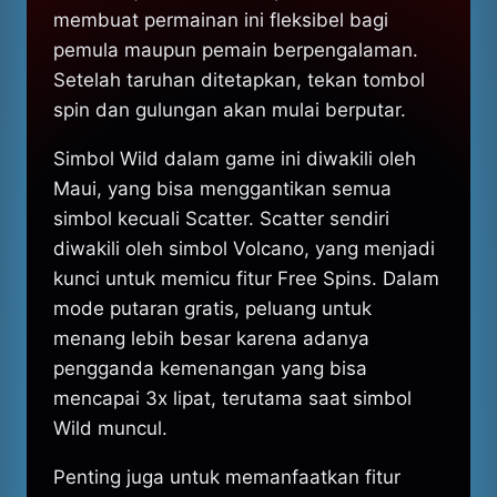
membuat permainan ini fleksibel bagi
pemula maupun pemain berpengalaman.
Setelah taruhan ditetapkan, tekan tombol
spin dan gulungan akan mulai berputar.
Simbol Wild dalam game ini diwakili oleh
Maui, yang bisa menggantikan semua
simbol kecuali Scatter. Scatter sendiri
diwakili oleh simbol Volcano, yang menjadi
kunci untuk memicu fitur Free Spins. Dalam
mode putaran gratis, peluang untuk
menang lebih besar karena adanya
pengganda kemenangan yang bisa
mencapai 3x lipat, terutama saat simbol
Wild muncul.
Penting juga untuk memanfaatkan fitur