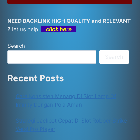
NEED BACKLINK HIGH QUALITY and RELEVANT
?
let us help.
click here
Search
Search
Recent Posts
Cara Konsisten Menang Di Slot Lamp Of
Infinity Dengan Pola Aman
Strategi Jackpot Cepat Di Slot Robber Strike
Versi Pro Player