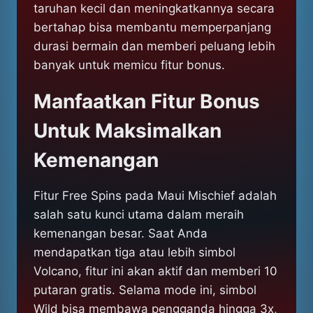
taruhan kecil dan meningkatkannya secara
bertahap bisa membantu memperpanjang
durasi bermain dan memberi peluang lebih
banyak untuk memicu fitur bonus.
Manfaatkan Fitur Bonus
Untuk Maksimalkan
Kemenangan
Fitur Free Spins pada Maui Mischief adalah
salah satu kunci utama dalam meraih
kemenangan besar. Saat Anda
mendapatkan tiga atau lebih simbol
Volcano, fitur ini akan aktif dan memberi 10
putaran gratis. Selama mode ini, simbol
Wild bisa membawa pengganda hingga 3x,