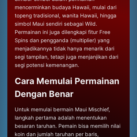
mencerminkan budaya Hawaii, mulai dari
topeng tradisional, wanita Hawaii, hingga
simbol Maui sendiri sebagai Wild.
Permainan ini juga dilengkapi fitur Free
Spins dan pengganda (multiplier) yang
menjadikannya tidak hanya menarik dari
segi tampilan, tetapi juga menjanjikan dari
segi potensi kemenangan.
Cara Memulai Permainan
Dengan Benar
Untuk memulai bermain Maui Mischief,
langkah pertama adalah menentukan
besaran taruhan. Pemain bisa memilih nilai
koin dan jumlah taruhan per baris,