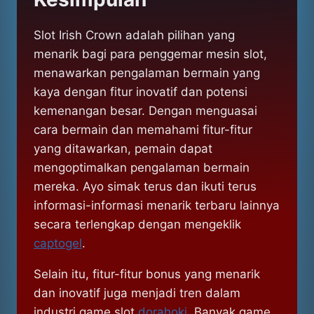
​Slot Irish Crown adalah pilihan yang
menarik bagi para penggemar mesin slot,
menawarkan pengalaman bermain yang
kaya dengan fitur inovatif dan potensi
kemenangan besar.​ Dengan menguasai
cara bermain dan memahami fitur-fitur
yang ditawarkan, pemain dapat
mengoptimalkan pengalaman bermain
mereka. Ayo simak terus dan ikuti terus
informasi-informasi menarik terbaru lainnya
secara terlengkap dengan mengeklik
captogel
.
Selain itu, fitur-fitur bonus yang menarik
dan inovatif juga menjadi tren dalam
industri game slot
dorahoki
. Banyak game