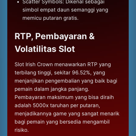
Scatter Symbols: Dikenal sebagai
simbol empat daun semanggi yang
memicu putaran gratis.
RTP, Pembayaran &
Volatilitas Slot
Slot Irish Crown menawarkan RTP yang
terbilang tinggi, sekitar 96.52%, yang
menjanjikan pengembalian yang baik bagi
pemain dalam jangka panjang.
Pembayaran maksimum yang bisa diraih
adalah 5000x taruhan per putaran,
menjadikannya game yang sangat menarik
bagi pemain yang bersedia mengambil
risiko.