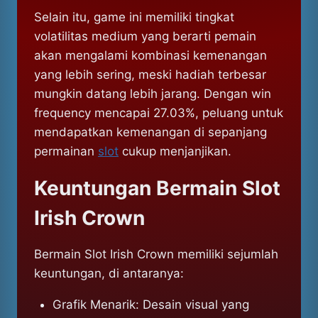
Selain itu, game ini memiliki tingkat
volatilitas medium yang berarti pemain
akan mengalami kombinasi kemenangan
yang lebih sering, meski hadiah terbesar
mungkin datang lebih jarang. Dengan win
frequency mencapai 27.03%, peluang untuk
mendapatkan kemenangan di sepanjang
permainan
slot
cukup menjanjikan.
Keuntungan Bermain Slot
Irish Crown
Bermain Slot Irish Crown memiliki sejumlah
keuntungan, di antaranya:
Grafik Menarik: Desain visual yang